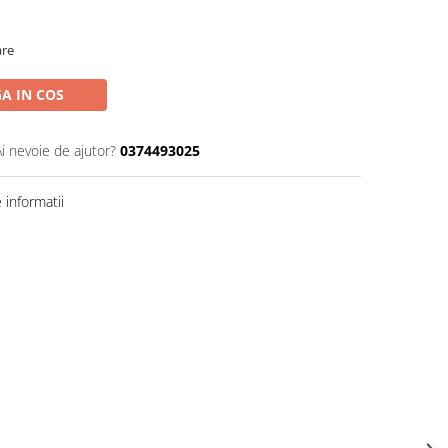
are
A IN COS
Ai nevoie de ajutor?
0374493025
informatii