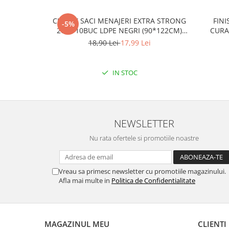
CLINOX SACI MENAJERI EXTRA STRONG
FINI
-5%
200L/10BUC LDPE NEGRI (90*122CM)
CURA
ETICHETA MOV
18,90 Lei
17,99 Lei
IN STOC
NEWSLETTER
Nu rata ofertele si promotiile noastre
Vreau sa primesc newsletter cu promotiile magazinului.
Afla mai multe in
Politica de Confidentialitate
MAGAZINUL MEU
CLIENTI