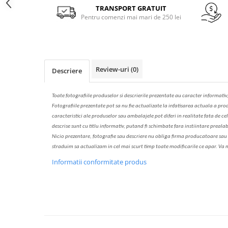
Solutie de indepartat rugina si
pentru par, masca de par
Facebook
TRANSPORT GRATUIT
calcar
Pentru comenzi mai mari de 250 lei
Vata demachianta
Review-uri
(0)
Descriere
Toate fotografiile produselor
si
descrierile
prezentate au caracter informativ
Fotografiile prezentate pot s
a
nu fie actualizate la
infatisarea
actual
a
a prod
caracteristici ale produselor sau ambalajele pot diferi in realitate fa
ta
de cel
descrise sunt cu titlu informativ, put
a
nd fi schimbate f
a
r
a
inst
iin
t
are prealab
Nicio prezentare, fotografie sau descriere nu oblig
a
firma producatoare sau pe
str
a
duim s
a
actualiz
a
m
i
n cel mai scurt timp toate modific
a
rile ce apar. V
a
m
Informatii conformitate produs