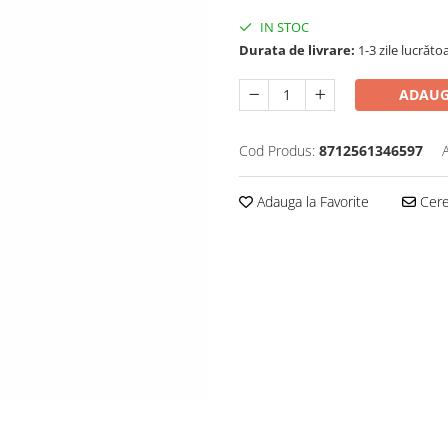
IN STOC
Durata de livrare:
1-3 zile lucrăto
ADAUG
Cod Produs:
8712561346597
Adauga la Favorite
Cere 