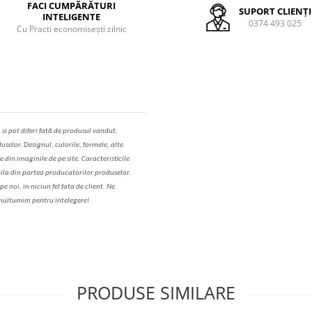
FACI CUMPĂRĂTURI
SUPORT CLIENȚI
INTELIGENTE
0374 493 025
Cu Practi economisești zilnic
,
s
i pot diferi fa
t
ă de produsul v
a
ndut.
uselor. Designul, culorile, formele, alte
e din imaginile de pe site. C
aracteristicile
il
a
din partea produc
a
torilor produselor.
 noi, in niciun fel fa
ta
de client. Ne
ul
t
umim pentru i
nt
elegere!
PRODUSE SIMILARE