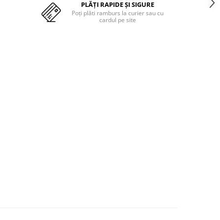
PLĂȚI RAPIDE ȘI SIGURE
Poți plăti ramburs la curier sau cu
cardul pe site