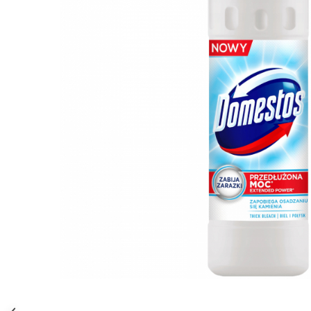
Gel, spuma de ras
Detergent pardoseala
Indepartarea parului
Detergent toaleta
Ingrijirea buzei
Echipamente de curăţenie
Lotiune de corp
Folie aluminiu,folie alimentara
Pachete de cadouri
Galeata mop
Parfum
Hartie igienica
Pasta de dinti
Insecticide
Pensula machiaj
Lavete de curatare
Periuta de dinti
Mop
Produse pentru coafat
Parfum de camere
Produse pentru curatarea tenului
Produse de dezinfectare
Sampon
Rola scame
Sapun lichid, sapun
Sac menajer
Sare de baie
Distribuie
Servetel
Tratament pentru par, conditioner
pe