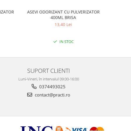
IZATOR
ASEVI ODORIZANT CU PULVERIZATOR
PRONTO T
400ML BRISA
CU B
13,40 Lei
IN STOC
SUPORT CLIENTI
Luni-Vineri, în intervalul 09:00-16:00
0374493025
contact@practi.ro