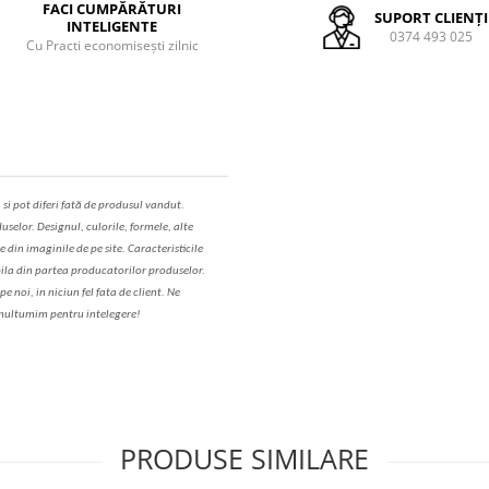
FACI CUMPĂRĂTURI
SUPORT CLIENȚI
INTELIGENTE
0374 493 025
Cu Practi economisești zilnic
,
s
i pot diferi fa
t
ă de produsul v
a
ndut.
uselor. Designul, culorile, formele, alte
e din imaginile de pe site. C
aracteristicile
il
a
din partea produc
a
torilor produselor.
 noi, in niciun fel fa
ta
de client. Ne
ul
t
umim pentru i
nt
elegere!
PRODUSE SIMILARE