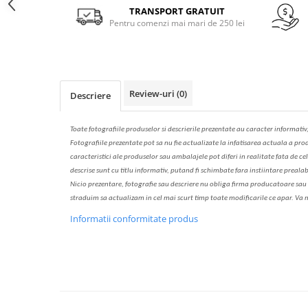
Solutie de indepartat rugina si
pentru par, masca de par
Facebook
TRANSPORT GRATUIT
calcar
Pentru comenzi mai mari de 250 lei
Vata demachianta
Review-uri
(0)
Descriere
Toate fotografiile produselor
si
descrierile
prezentate au caracter informativ
Fotografiile prezentate pot s
a
nu fie actualizate la
infatisarea
actual
a
a prod
caracteristici ale produselor sau ambalajele pot diferi in realitate fa
ta
de cel
descrise sunt cu titlu informativ, put
a
nd fi schimbate f
a
r
a
inst
iin
t
are prealab
Nicio prezentare, fotografie sau descriere nu oblig
a
firma producatoare sau pe
str
a
duim s
a
actualiz
a
m
i
n cel mai scurt timp toate modific
a
rile ce apar. V
a
m
Informatii conformitate produs