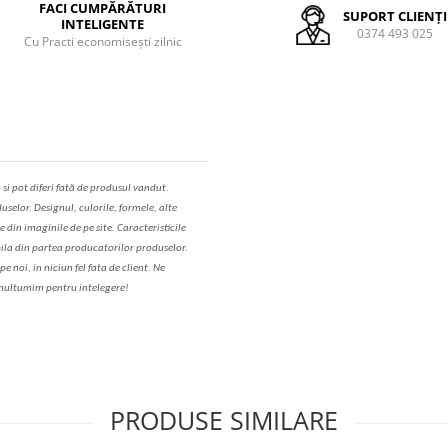
FACI CUMPĂRĂTURI
SUPORT CLIENȚI
INTELIGENTE
0374 493 025
Cu Practi economisești zilnic
,
s
i pot diferi fa
t
ă de produsul v
a
ndut.
uselor. Designul, culorile, formele, alte
e din imaginile de pe site. C
aracteristicile
il
a
din partea produc
a
torilor produselor.
 noi, in niciun fel fa
ta
de client. Ne
ul
t
umim pentru i
nt
elegere!
PRODUSE SIMILARE