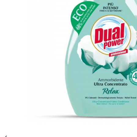
Gel, spuma de ras
Detergent pardoseala
Indepartarea parului
Detergent toaleta
Ingrijirea buzei
Echipamente de curăţenie
Lotiune de corp
Folie aluminiu,folie alimentara
Pachete de cadouri
Galeata mop
Parfum
Hartie igienica
Pasta de dinti
Insecticide
Pensula machiaj
Lavete de curatare
Periuta de dinti
Mop
Produse pentru coafat
Parfum de camere
Produse pentru curatarea tenului
Produse de dezinfectare
Sampon
Rola scame
Sapun lichid, sapun
Sac menajer
Sare de baie
Distribuie
Servetel
Tratament pentru par, conditioner
pe