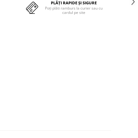
PLĂȚI RAPIDE ȘI SIGURE
Poți plăti ramburs la curier sau cu
cardul pe site