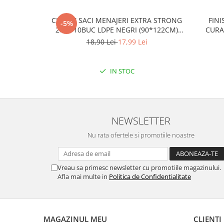
CLINOX SACI MENAJERI EXTRA STRONG
FINI
-5%
200L/10BUC LDPE NEGRI (90*122CM)
CURA
ETICHETA MOV
18,90 Lei
17,99 Lei
IN STOC
NEWSLETTER
Nu rata ofertele si promotiile noastre
Vreau sa primesc newsletter cu promotiile magazinului.
Afla mai multe in
Politica de Confidentialitate
MAGAZINUL MEU
CLIENTI