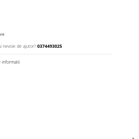
are
Ai nevoie de ajutor?
0374493025
informatii