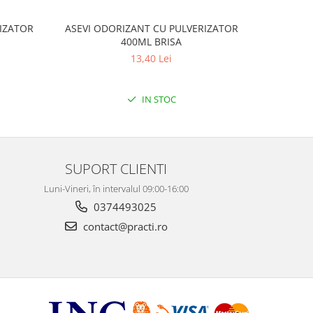
IZATOR
ASEVI ODORIZANT CU PULVERIZATOR
PRONTO T
400ML BRISA
CU B
13,40 Lei
IN STOC
SUPORT CLIENTI
Luni-Vineri, în intervalul 09:00-16:00
0374493025
contact@practi.ro