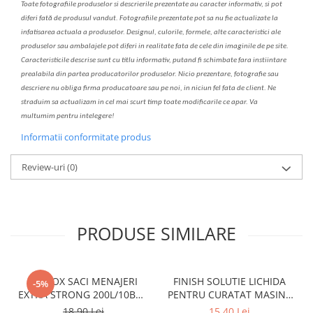
Toate fotografiile produselor
si
descrierile
prezentate au caracter informativ,
s
i pot
diferi fa
t
ă de produsul v
a
ndut. Fotografiile prezentate pot s
a
nu fie actualizate la
infatisarea
actual
a
a produselor. Designul, culorile, formele, alte caracteristici ale
produselor sau ambalajele pot diferi in realitate fa
ta
de cele din imaginile de pe site.
C
aracteristicile descrise sunt cu titlu informativ, put
a
nd fi schimbate f
a
r
a
inst
iin
t
are
prealabil
a
din partea produc
a
torilor produselor. Nicio prezentare, fotografie sau
descriere nu oblig
a
firma producatoare sau pe noi, in niciun fel fa
ta
de client. Ne
str
a
duim s
a
actualiz
a
m
i
n cel mai scurt timp toate modific
a
rile ce apar. V
a
mul
t
umim pentru i
nt
elegere!
Informatii conformitate produs
Review-uri
(0)
PRODUSE SIMILARE
CLINOX SACI MENAJERI
FINISH SOLUTIE LICHIDA
-5%
EXTRA STRONG 200L/10BUC
PENTRU CURATAT MASINA
LDPE NEGRI (90*122CM)
DE SPALAT VASE 250ML
18,90 Lei
15,40 Lei