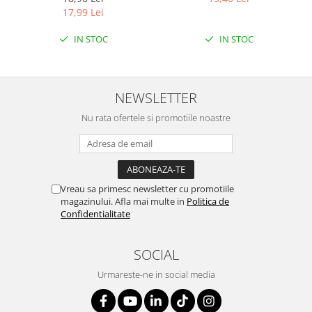
ETICHETA MOV
LEMON
17,99 Lei
IN STOC
IN STOC
NEWSLETTER
Nu rata ofertele si promotiile noastre
Vreau sa primesc newsletter cu promotiile
magazinului. Afla mai multe in
Politica de
Confidentialitate
SOCIAL
Urmareste-ne in social media