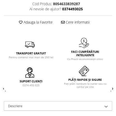
Solutie de indepartat rugina si
pentru par, masca de par
Cod Produs:
8054633839287
calcar
Ai nevoie de ajutor?
0374493025
Vata demachianta
Adauga la Favorite
Cere informatii
FACI CUMPĂRĂTURI
TRANSPORT GRATUIT
INTELIGENTE
Pentru comenzi mai mari de 250 lei
Cu Practi economisești zilnic
PLĂȚI RAPIDE ȘI SIGURE
SUPORT CLIENȚI
Poți plăti ramburs la curier sau cu
0374 493 025
cardul pe site
Descriere