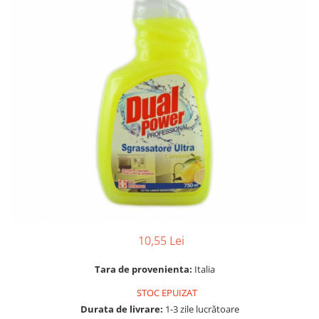
Gel, spuma de ras
Detergent pardoseala
Indepartarea parului
Detergent toaleta
Ingrijirea buzei
Echipamente de curăţenie
Lotiune de corp
Folie aluminiu,folie alimentara
Pachete de cadouri
Galeata mop
Parfum
Hartie igienica
Pasta de dinti
Insecticide
Pensula machiaj
Lavete de curatare
Periuta de dinti
Mop
Produse pentru coafat
Parfum de camere
Produse pentru curatarea tenului
Produse de dezinfectare
10,55 Lei
Sampon
Rola scame
Sapun lichid, sapun
Tara de provenienta:
Italia
Sac menajer
Sare de baie
STOC EPUIZAT
Servetel
Tratament pentru par, conditioner
Durata de livrare:
1-3 zile lucrătoare