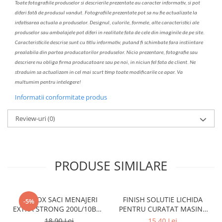
Toate fotografiile produselor
si
descrierile
prezentate au caracter informativ,
s
i pot
diferi fa
t
ă de produsul v
a
ndut. Fotografiile prezentate pot s
a
nu fie actualizate la
infatisarea
actual
a
a produselor. Designul, culorile, formele, alte caracteristici ale
produselor sau ambalajele pot diferi in realitate fa
ta
de cele din imaginile de pe site.
C
aracteristicile descrise sunt cu titlu informativ, put
a
nd fi schimbate f
a
r
a
inst
iin
t
are
prealabil
a
din partea produc
a
torilor produselor. Nicio prezentare, fotografie sau
descriere nu oblig
a
firma producatoare sau pe noi, in niciun fel fa
ta
de client. Ne
str
a
duim s
a
actualiz
a
m
i
n cel mai scurt timp toate modific
a
rile ce apar. V
a
mul
t
umim pentru i
nt
elegere!
Informatii conformitate produs
Review-uri
(0)
PRODUSE SIMILARE
CLINOX SACI MENAJERI
FINISH SOLUTIE LICHIDA
-5%
EXTRA STRONG 200L/10BUC
PENTRU CURATAT MASINA
LDPE NEGRI (90*122CM)
DE SPALAT VASE 250ML
18,90 Lei
15,40 Lei