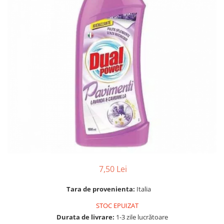
Gel, spuma de ras
Detergent pardoseala
Indepartarea parului
Detergent toaleta
Ingrijirea buzei
Echipamente de curăţenie
Lotiune de corp
Folie aluminiu,folie alimentara
Pachete de cadouri
Galeata mop
Parfum
Hartie igienica
Pasta de dinti
Insecticide
Pensula machiaj
Lavete de curatare
Periuta de dinti
Mop
Produse pentru coafat
Parfum de camere
Produse pentru curatarea tenului
Produse de dezinfectare
7,50 Lei
Sampon
Rola scame
Sapun lichid, sapun
Tara de provenienta:
Italia
Sac menajer
Sare de baie
STOC EPUIZAT
Servetel
Tratament pentru par, conditioner
Durata de livrare:
1-3 zile lucrătoare