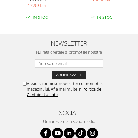
ETICHETA MOV
LEMON
17,99 Lei
IN STOC
IN STOC
NEWSLETTER
Nu rata ofertele si promotiile noastre
Vreau sa primesc newsletter cu promotiile
magazinului. Afla mai multe in
Politica de
Confidentialitate
SOCIAL
Urmareste-ne in social media