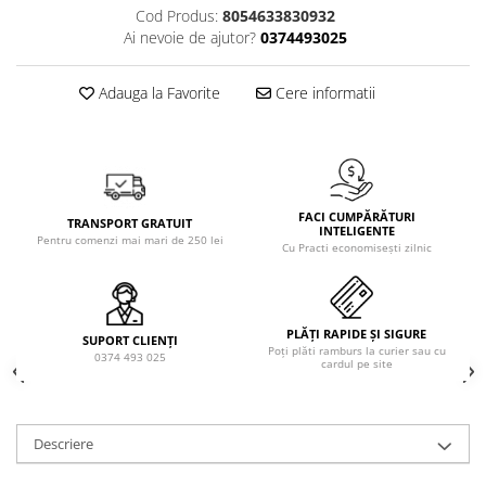
Solutie de indepartat rugina si
pentru par, masca de par
Cod Produs:
8054633830932
calcar
Ai nevoie de ajutor?
0374493025
Vata demachianta
Adauga la Favorite
Cere informatii
FACI CUMPĂRĂTURI
TRANSPORT GRATUIT
INTELIGENTE
Pentru comenzi mai mari de 250 lei
Cu Practi economisești zilnic
PLĂȚI RAPIDE ȘI SIGURE
SUPORT CLIENȚI
Poți plăti ramburs la curier sau cu
0374 493 025
cardul pe site
Descriere