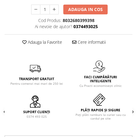
Solutie de indepartat rugina si
pentru par, masca de par
calcar
ADAUGA IN COS
Vata demachianta
Cod Produs:
8032680399398
Ai nevoie de ajutor?
0374493025
Adauga la Favorite
Cere informatii
FACI CUMPĂRĂTURI
TRANSPORT GRATUIT
INTELIGENTE
Pentru comenzi mai mari de 250 lei
Cu Practi economisești zilnic
PLĂȚI RAPIDE ȘI SIGURE
SUPORT CLIENȚI
Poți plăti ramburs la curier sau cu
0374 493 025
cardul pe site