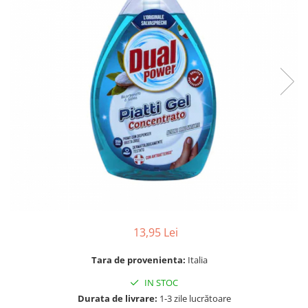
Gel, spuma de ras
Detergent pardoseala
Indepartarea parului
Detergent toaleta
Ingrijirea buzei
Echipamente de curăţenie
Lotiune de corp
Folie aluminiu,folie alimentara
Pachete de cadouri
Galeata mop
Parfum
Hartie igienica
Pasta de dinti
Insecticide
Pensula machiaj
Lavete de curatare
Periuta de dinti
Mop
Produse pentru coafat
Parfum de camere
Produse pentru curatarea tenului
Produse de dezinfectare
13,95 Lei
Sampon
Rola scame
Sapun lichid, sapun
Tara de provenienta:
Italia
Sac menajer
Sare de baie
IN STOC
Servetel
Tratament pentru par, conditioner
Durata de livrare:
1-3 zile lucrătoare