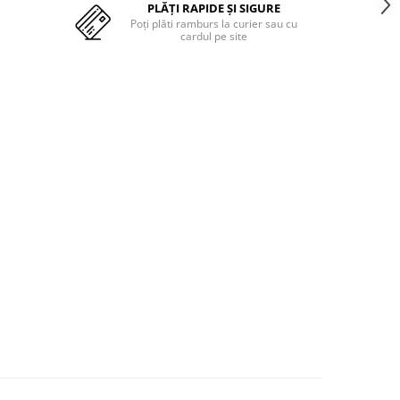
PLĂȚI RAPIDE ȘI SIGURE
Poți plăti ramburs la curier sau cu
cardul pe site