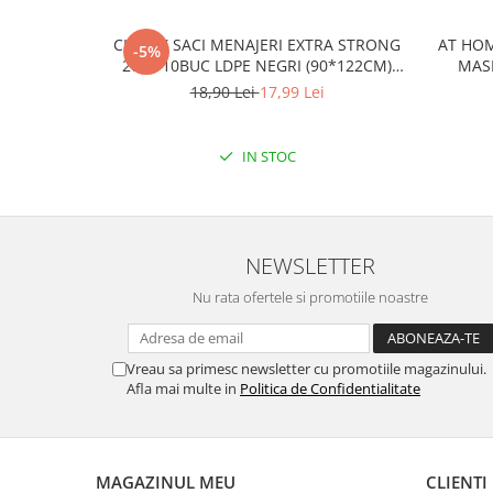
CLINOX SACI MENAJERI EXTRA STRONG
AT HOM
-5%
200L/10BUC LDPE NEGRI (90*122CM)
MASI
ETICHETA MOV
18,90 Lei
17,99 Lei
IN STOC
NEWSLETTER
Nu rata ofertele si promotiile noastre
Vreau sa primesc newsletter cu promotiile magazinului.
Afla mai multe in
Politica de Confidentialitate
MAGAZINUL MEU
CLIENTI