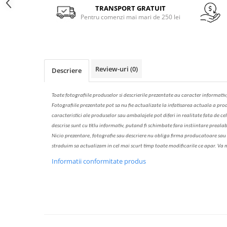
Solutie de indepartat rugina si
pentru par, masca de par
Facebook
TRANSPORT GRATUIT
calcar
Pentru comenzi mai mari de 250 lei
Vata demachianta
Review-uri
(0)
Descriere
Toate fotografiile produselor
si
descrierile
prezentate au caracter informativ
Fotografiile prezentate pot s
a
nu fie actualizate la
infatisarea
actual
a
a prod
caracteristici ale produselor sau ambalajele pot diferi in realitate fa
ta
de cel
descrise sunt cu titlu informativ, put
a
nd fi schimbate f
a
r
a
inst
iin
t
are prealab
Nicio prezentare, fotografie sau descriere nu oblig
a
firma producatoare sau pe
str
a
duim s
a
actualiz
a
m
i
n cel mai scurt timp toate modific
a
rile ce apar. V
a
m
Informatii conformitate produs