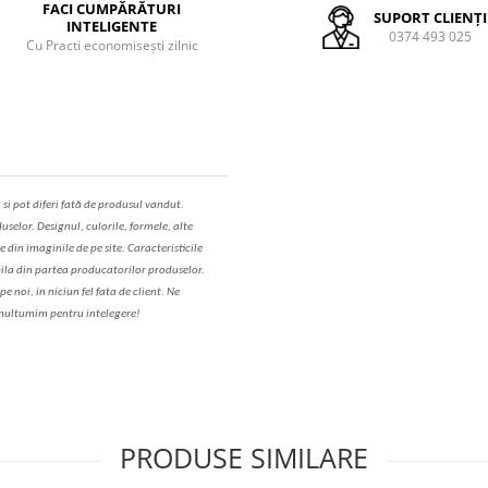
FACI CUMPĂRĂTURI
SUPORT CLIENȚI
INTELIGENTE
0374 493 025
Cu Practi economisești zilnic
,
s
i pot diferi fa
t
ă de produsul v
a
ndut.
uselor. Designul, culorile, formele, alte
e din imaginile de pe site. C
aracteristicile
il
a
din partea produc
a
torilor produselor.
 noi, in niciun fel fa
ta
de client. Ne
ul
t
umim pentru i
nt
elegere!
PRODUSE SIMILARE