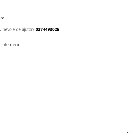
are
Ai nevoie de ajutor?
0374493025
informatii