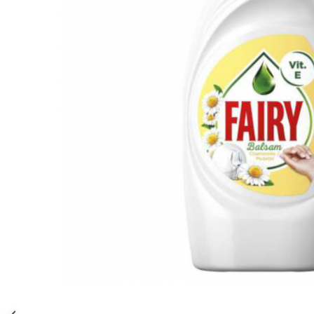
Gel, spuma de ras
Detergent pardoseala
Indepartarea parului
Detergent toaleta
Ingrijirea buzei
Echipamente de curăţenie
Lotiune de corp
Folie aluminiu,folie alimentara
Pachete de cadouri
Galeata mop
Parfum
Hartie igienica
Pasta de dinti
Insecticide
Pensula machiaj
Lavete de curatare
Periuta de dinti
Mop
Produse pentru coafat
Parfum de camere
Produse pentru curatarea tenului
Produse de dezinfectare
Sampon
Rola scame
Sapun lichid, sapun
Sac menajer
Sare de baie
Distribuie
Servetel
Tratament pentru par, conditioner
pe