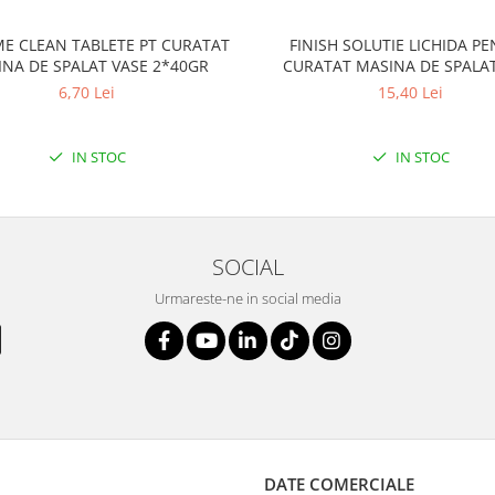
E CLEAN TABLETE PT CURATAT
FINISH SOLUTIE LICHIDA P
NA DE SPALAT VASE 2*40GR
CURATAT MASINA DE SPALAT
250ML LEMON
6,70 Lei
15,40 Lei
IN STOC
IN STOC
SOCIAL
Urmareste-ne in social media
DATE COMERCIALE