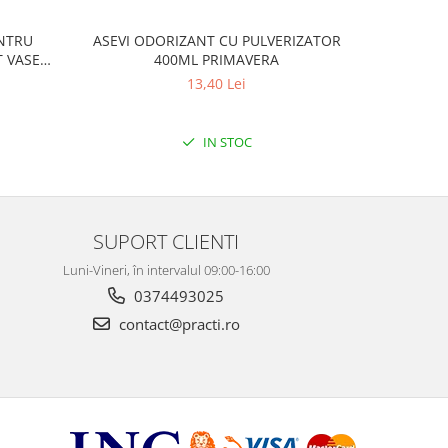
ENTRU
ASEVI ODORIZANT CU PULVERIZATOR
ASEVI O
 VASE
400ML PRIMAVERA
13,40 Lei
IN STOC
SUPORT CLIENTI
Luni-Vineri, în intervalul 09:00-16:00
0374493025
contact@practi.ro