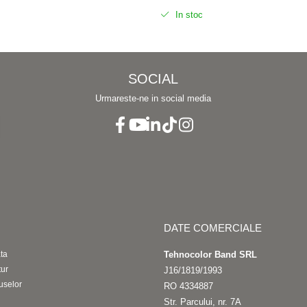
In stoc
SOCIAL
Urmareste-ne in social media
DATE COMERCIALE
ta
Tehnocolor Band SRL
tur
J16/1819/1993
uselor
RO 4334887
Str. Parcului, nr. 7A