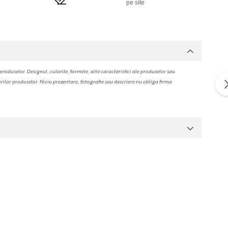
pe site
produselor. Designul, culorile, formele, alte caracteristici ale produselor sau
orilor produselor. Nicio prezentare, fotografie sau descriere nu oblig
a
firma