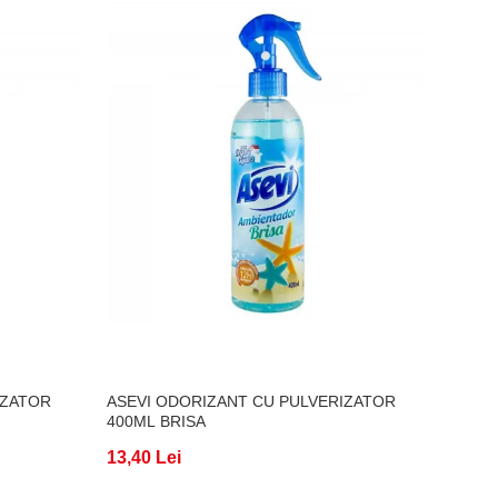
IZATOR
ASEVI ODORIZANT CU PULVERIZATOR
PRON
400ML BRISA
CU BA
13,40 Lei
13,65