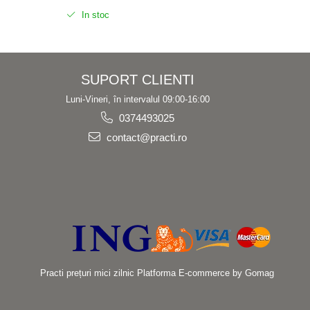
In stoc
In 
SUPORT CLIENTI
Luni-Vineri, în intervalul 09:00-16:00
0374493025
contact@practi.ro
Practi prețuri mici zilnic
Platforma E-commerce by Gomag