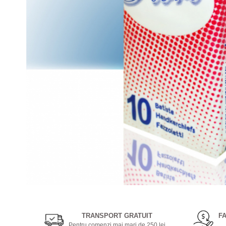
Gel, spuma de ras
Detergent pardoseala
Indepartarea parului
Detergent toaleta
Ingrijirea buzei
Echipamente de curăţenie
Lotiune de corp
Folie aluminiu,folie alimentara
Pachete de cadouri
Galeata mop
Parfum
Hartie igienica
Pasta de dinti
Insecticide
Pensula machiaj
Lavete de curatare
Periuta de dinti
Mop
Produse pentru coafat
Parfum de camere
Produse pentru curatarea tenului
Produse de dezinfectare
Sampon
Rola scame
Sapun lichid, sapun
Distribuie
Sac menajer
pe
Sare de baie
Facebook
Servetel
TRANSPORT GRATUIT
F
Tratament pentru par, conditioner
Pentru comenzi mai mari de 250 lei