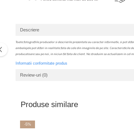
Solutie de indepartat rugina si
pentru par, masca de par
calcar
Vata demachianta
Descriere
Toate fotografiile produselor
si
descrierile
prezentate au caracter informativ,
s
i pot difer
ambalajele pot diferi in realitate fa
ta
de cele din imaginile de pe site. C
aracteristicile d
producatoare sau pe noi, in niciun fel fa
ta
de client. Ne str
a
duim s
a
actualiz
a
m
i
n cel m
Informatii conformitate produs
Review-uri
(0)
Produse similare
-5%