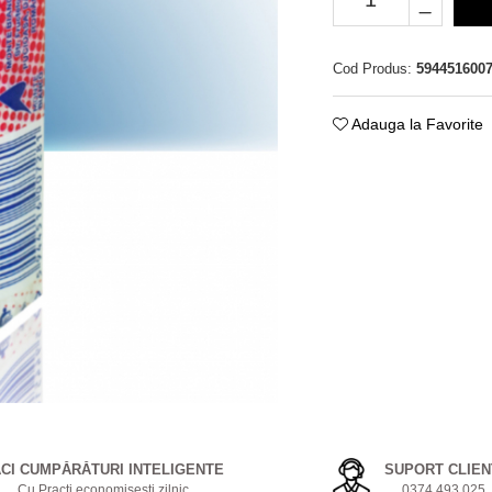
Cod Produs:
594451600
Adauga la Favorite
ACI CUMPĂRĂTURI INTELIGENTE
SUPORT CLIEN
Cu Practi economisești zilnic
0374 493 025