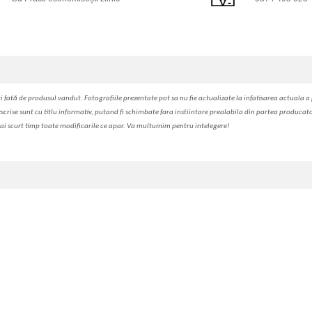
i fa
t
ă de produsul v
a
ndut. Fotografiile prezentate pot s
a
nu fie actualizate la
infatisarea
actual
a
a 
escrise sunt cu titlu informativ, put
a
nd fi schimbate f
a
r
a
inst
iin
t
are prealabil
a
din partea produc
a
t
ai scurt timp toate modific
a
rile ce apar. V
a
mul
t
umim pentru i
nt
elegere!