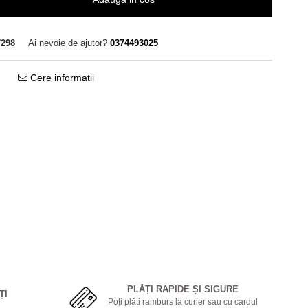
7298
Ai nevoie de ajutor?
0374493025
Cere informatii
PLĂȚI RAPIDE ȘI SIGURE
ȚI
Poți plăti ramburs la curier sau cu cardul