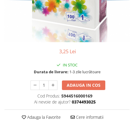
Gel, spuma de ras
Detergent pardoseala
Indepartarea parului
Detergent toaleta
Ingrijirea buzei
Echipamente de curăţenie
Lotiune de corp
Folie aluminiu,folie alimentara
Pachete de cadouri
Galeata mop
Parfum
3,25 Lei
Hartie igienica
Pasta de dinti
Insecticide
Pensula machiaj
IN STOC
Lavete de curatare
Durata de livrare:
1-3 zile lucrătoare
Periuta de dinti
Mop
Produse pentru coafat
ADAUGA IN COS
Parfum de camere
Produse pentru curatarea tenului
Cod Produs:
5944516000169
Produse de dezinfectare
Ai nevoie de ajutor?
0374493025
Sampon
Rola scame
Sapun lichid, sapun
Adauga la Favorite
Cere informatii
Sac menajer
Sare de baie
Servetel
Tratament pentru par, conditioner