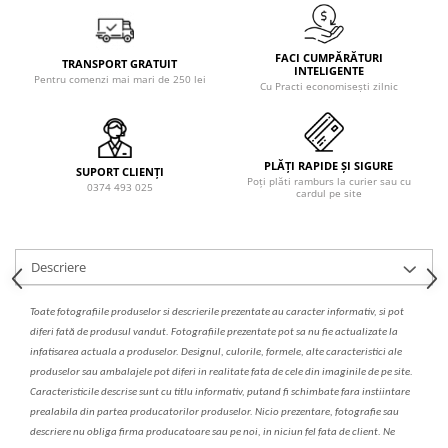
Solutie de indepartat rugina si
pentru par, masca de par
calcar
Vata demachianta
FACI CUMPĂRĂTURI
TRANSPORT GRATUIT
INTELIGENTE
Pentru comenzi mai mari de 250 lei
Cu Practi economisești zilnic
PLĂȚI RAPIDE ȘI SIGURE
SUPORT CLIENȚI
Poți plăti ramburs la curier sau cu
0374 493 025
cardul pe site
Descriere
Toate fotografiile produselor
si
descrierile
prezentate au caracter informativ,
s
i pot
diferi fa
t
ă de produsul v
a
ndut. Fotografiile prezentate pot s
a
nu fie actualizate la
infatisarea
actual
a
a produselor. Designul, culorile, formele, alte caracteristici ale
produselor sau ambalajele pot diferi in realitate fa
ta
de cele din imaginile de pe site.
C
aracteristicile descrise sunt cu titlu informativ, put
a
nd fi schimbate f
a
r
a
inst
iin
t
are
prealabil
a
din partea produc
a
torilor produselor. Nicio prezentare, fotografie sau
descriere nu oblig
a
firma producatoare sau pe noi, in niciun fel fa
ta
de client. Ne