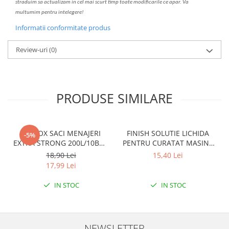
str
a
duim s
a
actualiz
a
m
i
n cel mai scurt timp toate modific
a
rile ce apar. V
a
mul
t
umim pentru i
nt
elegere!
Informatii conformitate produs
Review-uri
(0)
PRODUSE SIMILARE
CLINOX SACI MENAJERI
FINISH SOLUTIE LICHIDA
-5%
EXTRA STRONG 200L/10BUC
PENTRU CURATAT MASINA
LDPE NEGRI (90*122CM)
DE SPALAT VASE 250ML
18,90 Lei
15,40 Lei
ETICHETA MOV
LEMON
17,99 Lei
IN STOC
IN STOC
NEWSLETTER