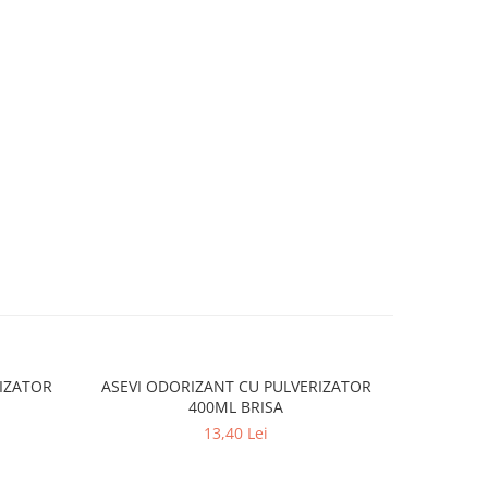
IZATOR
ASEVI ODORIZANT CU PULVERIZATOR
PRONTO T
400ML BRISA
CU B
13,40 Lei