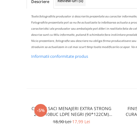
Review-uri
(0)
Descriere
Solutie de indepartat rugina si
pentru par, masca de par
calcar
Vata demachianta
Toate fotografiile produselor
si
descrierile
prezentate au caracter informativ
Fotografiile prezentate pot s
a
nu fie actualizate la
infatisarea
actual
a
a prod
caracteristici ale produselor sau ambalajele pot diferi in realitate fa
ta
de cel
descrise sunt cu titlu informativ, put
a
nd fi schimbate f
a
r
a
inst
iin
t
are prealab
Nicio prezentare, fotografie sau descriere nu oblig
a
firma producatoare sau pe
str
a
duim s
a
actualiz
a
m
i
n cel mai scurt timp toate modific
a
rile ce apar. V
a
m
Informatii conformitate produs
CLINOX SACI MENAJERI EXTRA STRONG
FINI
-5%
200L/10BUC LDPE NEGRI (90*122CM)
CURA
ETICHETA MOV
18,90 Lei
17,99 Lei