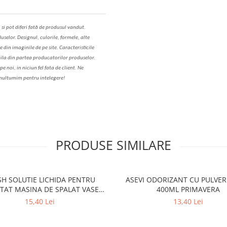
,
s
i pot diferi fa
t
ă de produsul v
a
ndut.
uselor. Designul, culorile, formele, alte
e din imaginile de pe site. C
aracteristicile
il
a
din partea produc
a
torilor produselor.
 noi, in niciun fel fa
ta
de client. Ne
ul
t
umim pentru i
nt
elegere!
PRODUSE SIMILARE
SH SOLUTIE LICHIDA PENTRU
ASEVI ODORIZANT CU PULVER
TAT MASINA DE SPALAT VASE
400ML PRIMAVERA
250ML LEMON
15,40 Lei
13,40 Lei