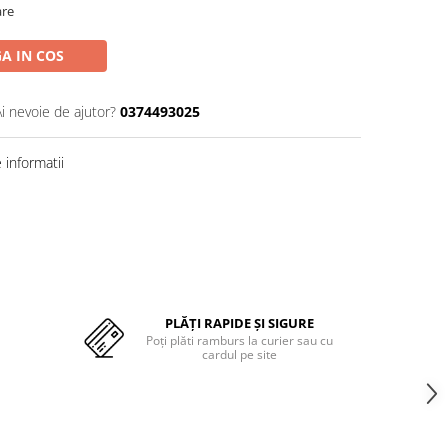
are
A IN COS
Ai nevoie de ajutor?
0374493025
informatii
PLĂȚI RAPIDE ȘI SIGURE
Poți plăti ramburs la curier sau cu
cardul pe site