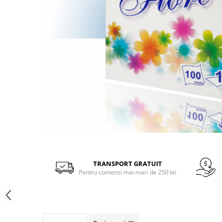
Gel, spuma de ras
Detergent pardoseala
Indepartarea parului
Detergent toaleta
Ingrijirea buzei
Echipamente de curăţenie
Lotiune de corp
Folie aluminiu,folie alimentara
Pachete de cadouri
Galeata mop
Parfum
Hartie igienica
Pasta de dinti
Insecticide
Pensula machiaj
Lavete de curatare
Periuta de dinti
Mop
Produse pentru coafat
Distribuie
Parfum de camere
pe
Produse pentru curatarea tenului
Facebook
TRANSPORT GRATUIT
Produse de dezinfectare
Sampon
Pentru comenzi mai mari de 250 lei
Rola scame
Sapun lichid, sapun
Sac menajer
Sare de baie
Servetel
Tratament pentru par, conditioner