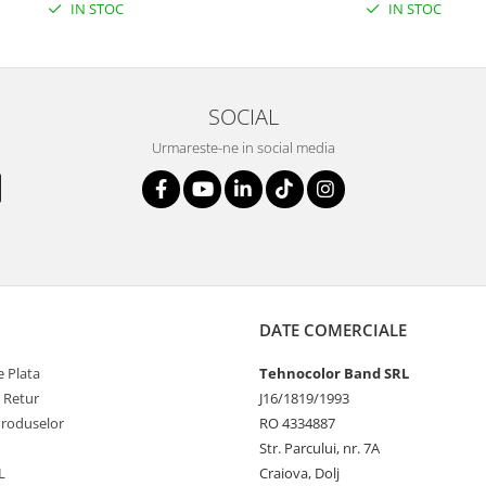
IN STOC
IN STOC
SOCIAL
Urmareste-ne in social media
DATE COMERCIALE
 Plata
Tehnocolor Band SRL
e Retur
J16/1819/1993
Produselor
RO 4334887
Str. Parcului, nr. 7A
L
Craiova, Dolj