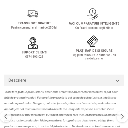
Solutie de indepartat rugina si
pentru par, masca de par
calcar
Vata demachianta
TRANSPORT GRATUIT
FACI CUMPĂRĂTURI INTELIGENTE
Pentru comenzi mai mari de 250 lei
Cu Practi economisești zilnic
PLĂȚI RAPIDE ȘI SIGURE
SUPORT CLIENȚI
Poți plăti ramburs la curier sau cu
0374 493 025
cardul pe site
Descriere
Toate fotografiile produselor
si
descrierile
prezentate au caracter informativ,
s
i pot diferi
fa
t
ă de produsul v
a
ndut. Fotografiile prezentate pot s
a
nu fie actualizate la
infatisarea
actual
a
a produselor. Designul, culorile, formele, alte caracteristici ale produselor sau
ambalajele pot diferi in realitate fa
ta
de cele din imaginile de pe site. C
aracteristicile
descrise sunt cu titlu informativ, put
a
nd fi schimbate f
a
r
a
inst
iin
t
are prealabil
a
din partea
produc
a
torilor produselor. Nicio prezentare, fotografie sau descriere nu oblig
a
firma
producatoare sau pe noi, in niciun fel fa
ta
de client. Ne str
a
duim s
a
actualiz
a
m
i
n cel mai