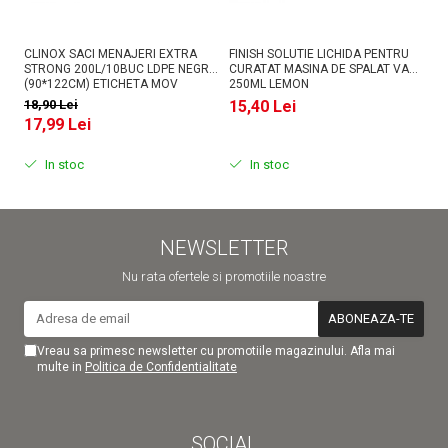
CLINOX SACI MENAJERI EXTRA
FINISH SOLUTIE LICHIDA PENTRU
AS
STRONG 200L/10BUC LDPE NEGRI
CURATAT MASINA DE SPALAT VASE
PU
(90*122CM) ETICHETA MOV
250ML LEMON
18,90 Lei
15,40 Lei
1
17,99 Lei
In stoc
In stoc
NEWSLETTER
Nu rata ofertele si promotiile noastre
Vreau sa primesc newsletter cu promotiile magazinului. Afla mai
multe in
Politica de Confidentialitate
SOCIAL