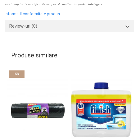
scurt timp toate modific
a
rile ce apar. V
a
mul
t
umim pentru i
nt
elegere!
Informatii conformitate produs
Review-uri
(0)
Produse similare
-5%