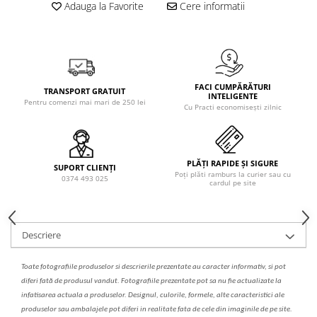
Solutie de indepartat rugina si
pentru par, masca de par
Adauga la Favorite
Cere informatii
calcar
Vata demachianta
FACI CUMPĂRĂTURI
TRANSPORT GRATUIT
INTELIGENTE
Pentru comenzi mai mari de 250 lei
Cu Practi economisești zilnic
PLĂȚI RAPIDE ȘI SIGURE
SUPORT CLIENȚI
Poți plăti ramburs la curier sau cu
0374 493 025
cardul pe site
Descriere
Toate fotografiile produselor
si
descrierile
prezentate au caracter informativ,
s
i pot
diferi fa
t
ă de produsul v
a
ndut. Fotografiile prezentate pot s
a
nu fie actualizate la
infatisarea
actual
a
a produselor. Designul, culorile, formele, alte caracteristici ale
produselor sau ambalajele pot diferi in realitate fa
ta
de cele din imaginile de pe site.