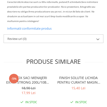
C
aracteristicile descrise sunt cu titlu informativ, put
a
nd fi schimbate f
a
r
a
inst
iin
t
are
prealabil
a
din partea produc
a
torilor produselor. Nicio prezentare, fotografie sau
descriere nu oblig
a
firma producatoare sau pe noi, in niciun fel fa
ta
de client. Ne
str
a
duim s
a
actualiz
a
m
i
n cel mai scurt timp toate modific
a
rile ce apar. V
a
mul
t
umim pentru i
nt
elegere!
Informatii conformitate produs
Review-uri
(0)
PRODUSE SIMILARE
CLINOX SACI MENAJERI
FINISH SOLUTIE LICHIDA
-5%
EXTRA STRONG 200L/10BUC
PENTRU CURATAT MASINA
LDPE NEGRI (90*122CM)
DE SPALAT VASE 250ML
18,90 Lei
15,40 Lei
ETICHETA MOV
LEMON
17,99 Lei
IN STOC
IN STOC