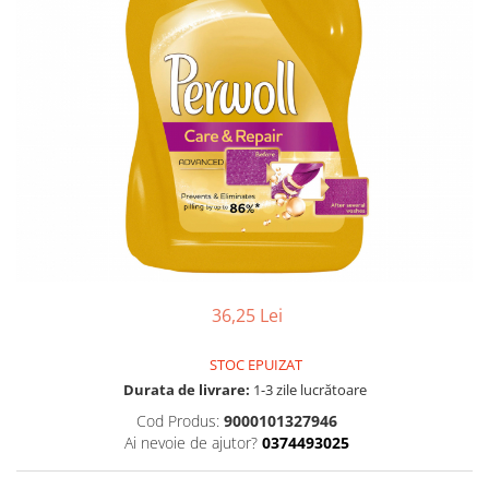
Gel, spuma de ras
Detergent pardoseala
Indepartarea parului
Detergent toaleta
Ingrijirea buzei
Echipamente de curăţenie
Lotiune de corp
Folie aluminiu,folie alimentara
Pachete de cadouri
Galeata mop
Parfum
Hartie igienica
Pasta de dinti
Insecticide
Pensula machiaj
Lavete de curatare
Periuta de dinti
Mop
Produse pentru coafat
36,25 Lei
Parfum de camere
Produse pentru curatarea tenului
Produse de dezinfectare
STOC EPUIZAT
Sampon
Durata de livrare:
1-3 zile lucrătoare
Rola scame
Sapun lichid, sapun
Cod Produs:
9000101327946
Sac menajer
Sare de baie
Ai nevoie de ajutor?
0374493025
Servetel
Tratament pentru par, conditioner