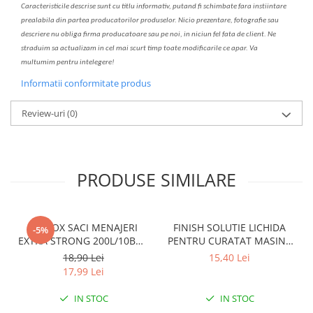
C
aracteristicile descrise sunt cu titlu informativ, put
a
nd fi schimbate f
a
r
a
inst
iin
t
are
prealabil
a
din partea produc
a
torilor produselor. Nicio prezentare, fotografie sau
descriere nu oblig
a
firma producatoare sau pe noi, in niciun fel fa
ta
de client. Ne
str
a
duim s
a
actualiz
a
m
i
n cel mai scurt timp toate modific
a
rile ce apar. V
a
mul
t
umim pentru i
nt
elegere!
Informatii conformitate produs
Review-uri
(0)
PRODUSE SIMILARE
CLINOX SACI MENAJERI
FINISH SOLUTIE LICHIDA
-5%
EXTRA STRONG 200L/10BUC
PENTRU CURATAT MASINA
LDPE NEGRI (90*122CM)
DE SPALAT VASE 250ML
18,90 Lei
15,40 Lei
ETICHETA MOV
LEMON
17,99 Lei
IN STOC
IN STOC