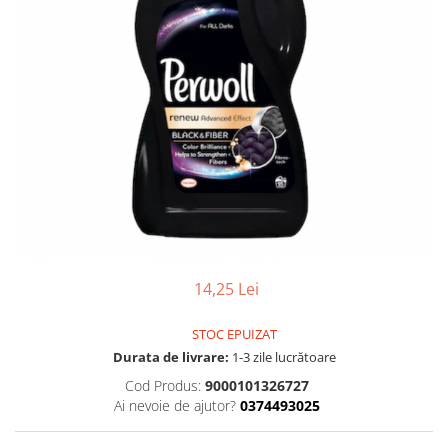
Gel, spuma de ras
Detergent pardoseala
Indepartarea parului
Detergent toaleta
Ingrijirea buzei
Echipamente de curăţenie
Lotiune de corp
Folie aluminiu,folie alimentara
Pachete de cadouri
Galeata mop
Parfum
Hartie igienica
Pasta de dinti
Insecticide
Pensula machiaj
Lavete de curatare
Periuta de dinti
Mop
Produse pentru coafat
14,25 Lei
Parfum de camere
Produse pentru curatarea tenului
Produse de dezinfectare
STOC EPUIZAT
Sampon
Durata de livrare:
1-3 zile lucrătoare
Rola scame
Sapun lichid, sapun
Cod Produs:
9000101326727
Sac menajer
Sare de baie
Ai nevoie de ajutor?
0374493025
Servetel
Tratament pentru par, conditioner