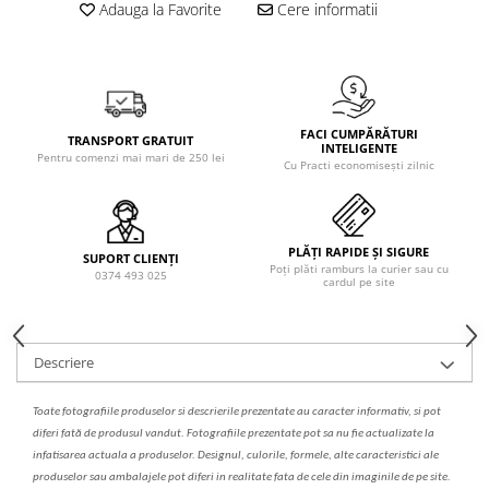
Solutie de indepartat rugina si
pentru par, masca de par
Adauga la Favorite
Cere informatii
calcar
Vata demachianta
FACI CUMPĂRĂTURI
TRANSPORT GRATUIT
INTELIGENTE
Pentru comenzi mai mari de 250 lei
Cu Practi economisești zilnic
PLĂȚI RAPIDE ȘI SIGURE
SUPORT CLIENȚI
Poți plăti ramburs la curier sau cu
0374 493 025
cardul pe site
Descriere
Toate fotografiile produselor
si
descrierile
prezentate au caracter informativ,
s
i pot
diferi fa
t
ă de produsul v
a
ndut. Fotografiile prezentate pot s
a
nu fie actualizate la
infatisarea
actual
a
a produselor. Designul, culorile, formele, alte caracteristici ale
produselor sau ambalajele pot diferi in realitate fa
ta
de cele din imaginile de pe site.