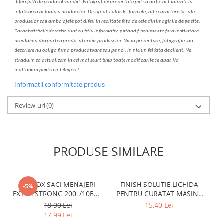
diferi fa
t
ă de produsul v
a
ndut. Fotografiile prezentate pot s
a
nu fie actualizate la
infatisarea
actual
a
a produselor. Designul, culorile, formele, alte caracteristici ale
produselor sau ambalajele pot diferi in realitate fa
ta
de cele din imaginile de pe site.
C
aracteristicile descrise sunt cu titlu informativ, put
a
nd fi schimbate f
a
r
a
inst
iin
t
are
prealabil
a
din partea produc
a
torilor produselor. Nicio prezentare, fotografie sau
descriere nu oblig
a
firma producatoare sau pe noi, in niciun fel fa
ta
de client. Ne
str
a
duim s
a
actualiz
a
m
i
n cel mai scurt timp toate modific
a
rile ce apar. V
a
mul
t
umim pentru i
nt
elegere!
Informatii conformitate produs
Review-uri
(0)
PRODUSE SIMILARE
CLINOX SACI MENAJERI
FINISH SOLUTIE LICHIDA
-5%
EXTRA STRONG 200L/10BUC
PENTRU CURATAT MASINA
LDPE NEGRI (90*122CM)
DE SPALAT VASE 250ML
18,90 Lei
15,40 Lei
ETICHETA MOV
LEMON
17,99 Lei