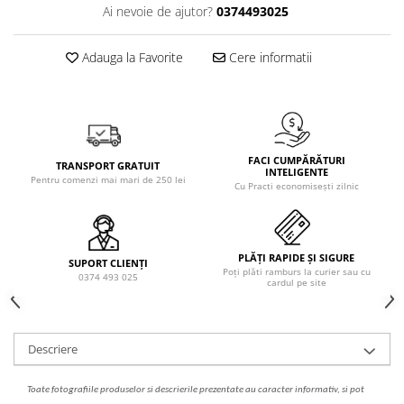
Solutie de indepartat rugina si
pentru par, masca de par
Ai nevoie de ajutor?
0374493025
calcar
Vata demachianta
Adauga la Favorite
Cere informatii
FACI CUMPĂRĂTURI
TRANSPORT GRATUIT
INTELIGENTE
Pentru comenzi mai mari de 250 lei
Cu Practi economisești zilnic
PLĂȚI RAPIDE ȘI SIGURE
SUPORT CLIENȚI
Poți plăti ramburs la curier sau cu
0374 493 025
cardul pe site
Descriere
Toate fotografiile produselor
si
descrierile
prezentate au caracter informativ,
s
i pot