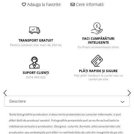
Solutie de indepartat rugina si
pentru par, masca de par
Adauga la Favorite
Cere informatii
calcar
Vata demachianta
FACI CUMPĂRĂTURI
TRANSPORT GRATUIT
INTELIGENTE
Pentru comenzi mai mari de 250 lei
Cu Practi economisești zilnic
PLĂȚI RAPIDE ȘI SIGURE
SUPORT CLIENȚI
Poți plăti ramburs la curier sau cu
0374 493 025
cardul pe site
Descriere
Toate fotografiile produselor
si
descrierile
prezentate au caracter informativ,
s
i pot
diferi fa
t
ă de produsul v
a
ndut. Fotografiile prezentate pot s
a
nu fie actualizate la
infatisarea
actual
a
a produselor. Designul, culorile, formele, alte caracteristici ale
produselor sau ambalajele pot diferi in realitate fa
ta
de cele din imaginile de pe site.