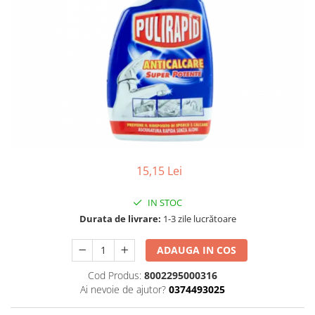
Gel, spuma de ras
Detergent pardoseala
Indepartarea parului
Detergent toaleta
Ingrijirea buzei
Echipamente de curăţenie
Lotiune de corp
Folie aluminiu,folie alimentara
Pachete de cadouri
Galeata mop
Parfum
Hartie igienica
Pasta de dinti
Insecticide
Pensula machiaj
Lavete de curatare
15,15 Lei
Periuta de dinti
Mop
Produse pentru coafat
IN STOC
Parfum de camere
Produse pentru curatarea tenului
Durata de livrare:
1-3 zile lucrătoare
Produse de dezinfectare
Sampon
ADAUGA IN COS
Rola scame
Sapun lichid, sapun
Cod Produs:
8002295000316
Sac menajer
Sare de baie
Ai nevoie de ajutor?
0374493025
Servetel
Tratament pentru par, conditioner