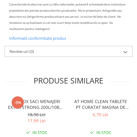
C
aracteristicile descrise sunt cu titlu informativ, put
a
nd fi schimbate f
a
r
a
inst
iin
t
are
prealabil
a
din partea produc
a
torilor produselor. Nicio prezentare, fotografie sau
descriere nu oblig
a
firma producatoare sau pe noi, in niciun fel fa
ta
de client. Ne
str
a
duim s
a
actualiz
a
m
i
n cel mai scurt timp toate modific
a
rile ce apar. V
a
mul
t
umim pentru i
nt
elegere!
Informatii conformitate produs
Review-uri
(0)
PRODUSE SIMILARE
CLINOX SACI MENAJERI
AT HOME CLEAN TABLETE
-5%
EXTRA STRONG 200L/10BUC
PT CURATAT MASINA DE
LDPE NEGRI (90*122CM)
SPALAT VASE 2*40GR
18,90 Lei
6,70 Lei
ETICHETA MOV
17,99 Lei
IN STOC
IN STOC