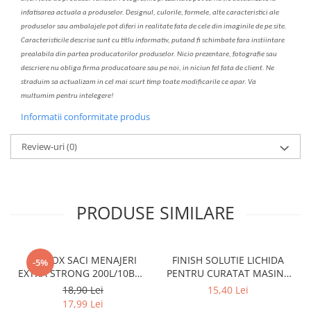
infatisarea
actual
a
a produselor. Designul, culorile, formele, alte caracteristici ale
produselor sau ambalajele pot diferi in realitate fa
ta
de cele din imaginile de pe site.
C
aracteristicile descrise sunt cu titlu informativ, put
a
nd fi schimbate f
a
r
a
inst
iin
t
are
prealabil
a
din partea produc
a
torilor produselor. Nicio prezentare, fotografie sau
descriere nu oblig
a
firma producatoare sau pe noi, in niciun fel fa
ta
de client. Ne
str
a
duim s
a
actualiz
a
m
i
n cel mai scurt timp toate modific
a
rile ce apar. V
a
mul
t
umim pentru i
nt
elegere!
Informatii conformitate produs
Review-uri
(0)
PRODUSE SIMILARE
CLINOX SACI MENAJERI
FINISH SOLUTIE LICHIDA
-5%
EXTRA STRONG 200L/10BUC
PENTRU CURATAT MASINA
LDPE NEGRI (90*122CM)
DE SPALAT VASE 250ML
18,90 Lei
15,40 Lei
ETICHETA MOV
LEMON
17,99 Lei