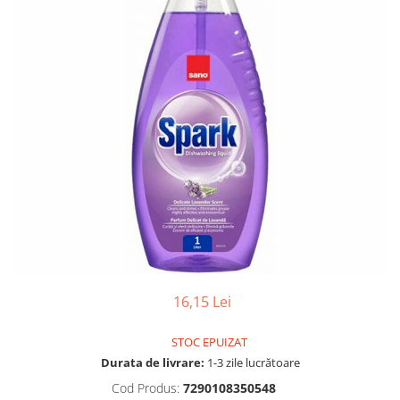
Gel, spuma de ras
Detergent pardoseala
Indepartarea parului
Detergent toaleta
Ingrijirea buzei
Echipamente de curăţenie
Lotiune de corp
Folie aluminiu,folie alimentara
Pachete de cadouri
Galeata mop
Parfum
Hartie igienica
Pasta de dinti
Insecticide
Pensula machiaj
Lavete de curatare
Periuta de dinti
Mop
Produse pentru coafat
Parfum de camere
Produse pentru curatarea tenului
Produse de dezinfectare
16,15 Lei
Sampon
Rola scame
Sapun lichid, sapun
STOC EPUIZAT
Sac menajer
Sare de baie
Durata de livrare:
1-3 zile lucrătoare
Servetel
Tratament pentru par, conditioner
Cod Produs:
7290108350548