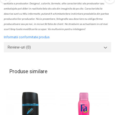
actual
a
a produselor. Designul, culorile, formele, alte caracteristici ale produselor sau
ambalajele pot diferi in realitate fa
ta
de cele din imaginile de pe site. C
aracteristicile
descrise sunt cu titlu informativ, put
a
nd fi schimbate f
a
r
a
inst
iin
t
are prealabil
a
din partea
produc
a
torilor produselor. Nicio prezentare, fotografie sau descriere nu oblig
a
firma
producatoare sau pe noi, in niciun fel fa
ta
de client. Ne str
a
duim s
a
actualiz
a
m
i
n cel mai
scurt timp toate modific
a
rile ce apar. V
a
mul
t
umim pentru i
nt
elegere!
Informatii conformitate produs
Review-uri
(0)
Produse similare