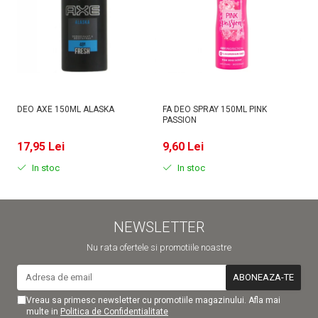
DEO AXE 150ML ALASKA
FA DEO SPRAY 150ML PINK
D
PASSION
MI
17,95 Lei
9,60 Lei
9
In stoc
In stoc
NEWSLETTER
Nu rata ofertele si promotiile noastre
Vreau sa primesc newsletter cu promotiile magazinului. Afla mai
multe in
Politica de Confidentialitate