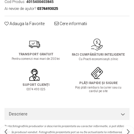
Cod Produs:
4015400403845
Solutie de indepartat rugina si
pentru par, masca de par
calcar
Ai nevoie de ajutor?
0374493025
Vata demachianta
Adauga la Favorite
Cere informatii
TRANSPORT GRATUIT
FACI CUMPĂRĂTURI INTELIGENTE
Pentru comenzi mai mari de 250 lei
Cu Practi economisești zilnic
PLĂȚI RAPIDE ȘI SIGURE
SUPORT CLIENȚI
Poți plăti ramburs la curier sau cu
0374 493 025
cardul pe site
Descriere
Toate fotografiile produselor
si
descrierile
prezentate au caracter informativ,
s
i pot diferi
fa
t
ă de produsul v
a
ndut. Fotografiile prezentate pot s
a
nu fie actualizate la
infatisarea