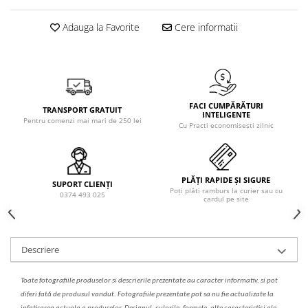
Solutie de indepartat rugina si
pentru par, masca de par
calcar
Vata demachianta
Adauga la Favorite
Cere informatii
FACI CUMPĂRĂTURI
TRANSPORT GRATUIT
INTELIGENTE
Pentru comenzi mai mari de 250 lei
Cu Practi economisești zilnic
PLĂȚI RAPIDE ȘI SIGURE
SUPORT CLIENȚI
Poți plăti ramburs la curier sau cu
0374 493 025
cardul pe site
Descriere
Toate fotografiile produselor
si
descrierile
prezentate au caracter informativ,
s
i pot
diferi fa
t
ă de produsul v
a
ndut. Fotografiile prezentate pot s
a
nu fie actualizate la