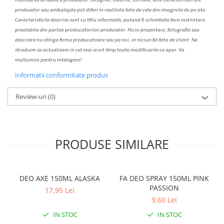
infatisarea
actual
a
a produselor. Designul, culorile, formele, alte caracteristici ale
produselor sau ambalajele pot diferi in realitate fa
ta
de cele din imaginile de pe site.
C
aracteristicile descrise sunt cu titlu informativ, put
a
nd fi schimbate f
a
r
a
inst
iin
t
are
prealabil
a
din partea produc
a
torilor produselor. Nicio prezentare, fotografie sau
descriere nu oblig
a
firma producatoare sau pe noi, in niciun fel fa
ta
de client. Ne
str
a
duim s
a
actualiz
a
m
i
n cel mai scurt timp toate modific
a
rile ce apar. V
a
mul
t
umim pentru i
nt
elegere!
Informatii conformitate produs
Review-uri
(0)
PRODUSE SIMILARE
DEO AXE 150ML ALASKA
FA DEO SPRAY 150ML PINK
PASSION
17,95 Lei
9,60 Lei
IN STOC
IN STOC