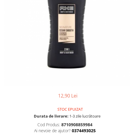
Gel, spuma de ras
Detergent pardoseala
Indepartarea parului
Detergent toaleta
Ingrijirea buzei
Echipamente de curăţenie
Lotiune de corp
Folie aluminiu,folie alimentara
Pachete de cadouri
Galeata mop
Parfum
Hartie igienica
Pasta de dinti
Insecticide
Pensula machiaj
Lavete de curatare
Periuta de dinti
Mop
Produse pentru coafat
Parfum de camere
Produse pentru curatarea tenului
12,90 Lei
Produse de dezinfectare
Sampon
Rola scame
STOC EPUIZAT
Sapun lichid, sapun
Durata de livrare:
1-3 zile lucrătoare
Sac menajer
Sare de baie
Cod Produs:
8710908859984
Servetel
Tratament pentru par, conditioner
Ai nevoie de ajutor?
0374493025