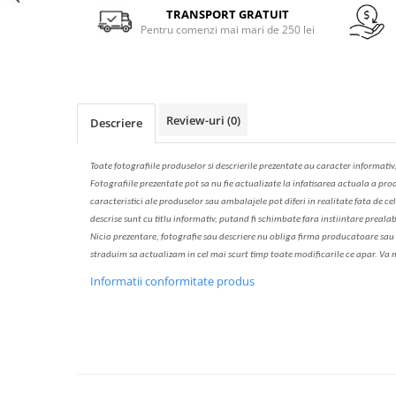
Solutie de indepartat rugina si
pentru par, masca de par
Facebook
TRANSPORT GRATUIT
calcar
Pentru comenzi mai mari de 250 lei
Vata demachianta
Review-uri
(0)
Descriere
Toate fotografiile produselor
si
descrierile
prezentate au caracter informativ
Fotografiile prezentate pot s
a
nu fie actualizate la
infatisarea
actual
a
a prod
caracteristici ale produselor sau ambalajele pot diferi in realitate fa
ta
de cel
descrise sunt cu titlu informativ, put
a
nd fi schimbate f
a
r
a
inst
iin
t
are prealab
Nicio prezentare, fotografie sau descriere nu oblig
a
firma producatoare sau pe
str
a
duim s
a
actualiz
a
m
i
n cel mai scurt timp toate modific
a
rile ce apar. V
a
m
Informatii conformitate produs