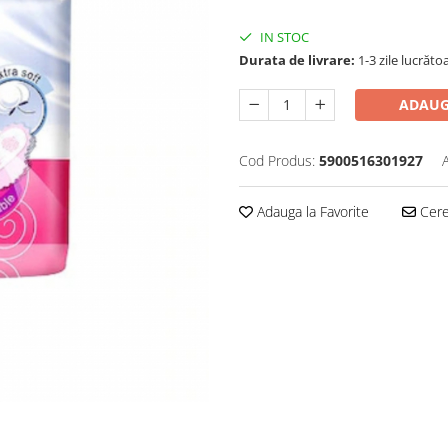
IN STOC
Durata de livrare:
1-3 zile lucrăto
ADAUG
Cod Produs:
5900516301927
Adauga la Favorite
Cere 