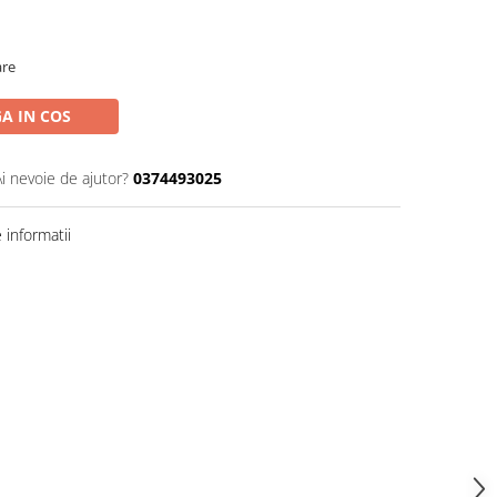
are
A IN COS
Ai nevoie de ajutor?
0374493025
informatii