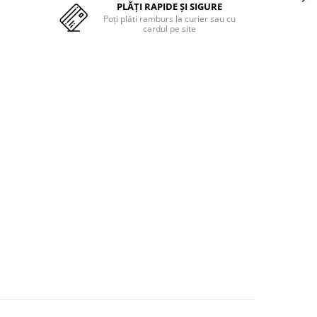
PLĂȚI RAPIDE ȘI SIGURE
Poți plăti ramburs la curier sau cu
cardul pe site