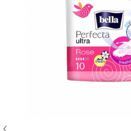
Gel, spuma de ras
Detergent pardoseala
Indepartarea parului
Detergent toaleta
Ingrijirea buzei
Echipamente de curăţenie
Lotiune de corp
Folie aluminiu,folie alimentara
Pachete de cadouri
Galeata mop
Parfum
Hartie igienica
Pasta de dinti
Insecticide
Pensula machiaj
Lavete de curatare
Periuta de dinti
Mop
Produse pentru coafat
Parfum de camere
Produse pentru curatarea tenului
Produse de dezinfectare
Sampon
Rola scame
Sapun lichid, sapun
Sac menajer
Sare de baie
Distribuie
Servetel
Tratament pentru par, conditioner
pe