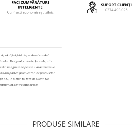
FACI CUMPĂRĂTURI
SUPORT CLIENȚI
INTELIGENTE
0374 493 025
Cu Practi economisești zilnic
,
s
i pot diferi fa
t
ă de produsul v
a
ndut.
uselor. Designul, culorile, formele, alte
e din imaginile de pe site. C
aracteristicile
il
a
din partea produc
a
torilor produselor.
 noi, in niciun fel fa
ta
de client. Ne
ul
t
umim pentru i
nt
elegere!
PRODUSE SIMILARE