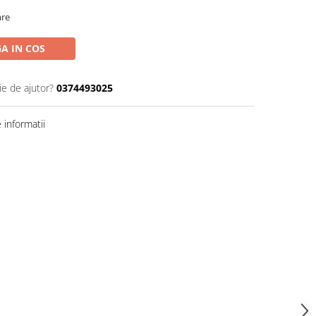
are
A IN COS
ie de ajutor?
0374493025
informatii