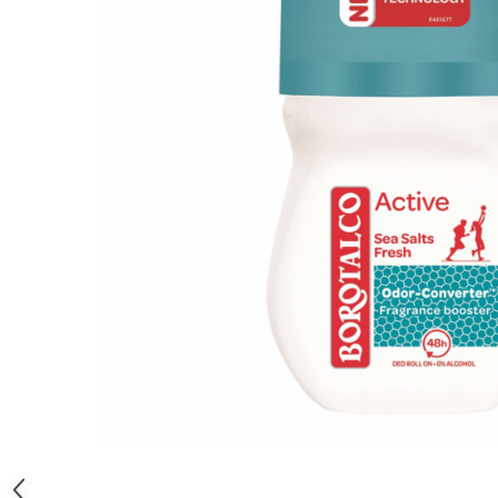
Gel, spuma de ras
Detergent pardoseala
Indepartarea parului
Detergent toaleta
Ingrijirea buzei
Echipamente de curăţenie
Lotiune de corp
Folie aluminiu,folie alimentara
Pachete de cadouri
Galeata mop
Parfum
Hartie igienica
Pasta de dinti
Insecticide
Pensula machiaj
Lavete de curatare
Periuta de dinti
Mop
Produse pentru coafat
Parfum de camere
Produse pentru curatarea tenului
Produse de dezinfectare
Sampon
Rola scame
Sapun lichid, sapun
Sac menajer
Sare de baie
Distribuie
Servetel
Tratament pentru par, conditioner
pe