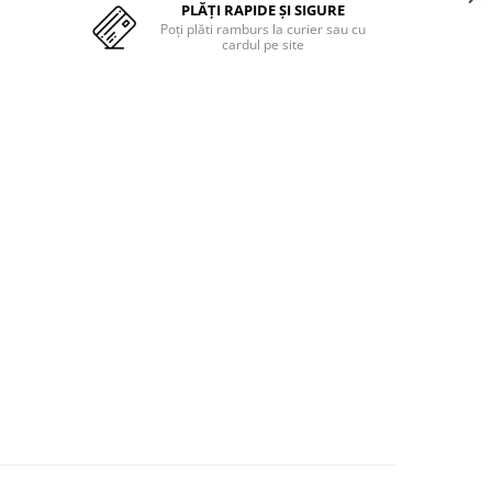
PLĂȚI RAPIDE ȘI SIGURE
Poți plăti ramburs la curier sau cu
cardul pe site