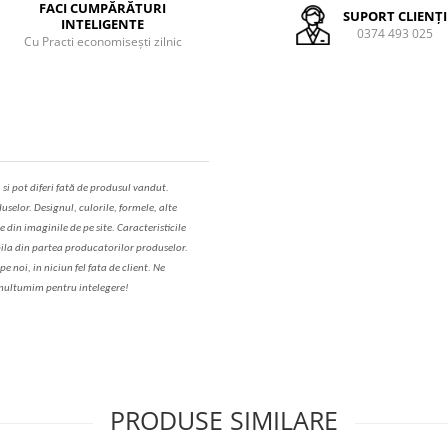
FACI CUMPĂRĂTURI
SUPORT CLIENȚI
INTELIGENTE
0374 493 025
Cu Practi economisești zilnic
,
s
i pot diferi fa
t
ă de produsul v
a
ndut.
uselor. Designul, culorile, formele, alte
e din imaginile de pe site. C
aracteristicile
il
a
din partea produc
a
torilor produselor.
 noi, in niciun fel fa
ta
de client. Ne
ul
t
umim pentru i
nt
elegere!
PRODUSE SIMILARE