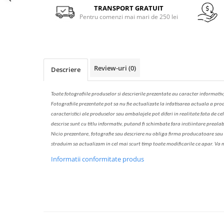
Solutie de indepartat rugina si
pentru par, masca de par
Facebook
TRANSPORT GRATUIT
calcar
Pentru comenzi mai mari de 250 lei
Vata demachianta
Review-uri
(0)
Descriere
Toate fotografiile produselor
si
descrierile
prezentate au caracter informativ
Fotografiile prezentate pot s
a
nu fie actualizate la
infatisarea
actual
a
a prod
caracteristici ale produselor sau ambalajele pot diferi in realitate fa
ta
de cel
descrise sunt cu titlu informativ, put
a
nd fi schimbate f
a
r
a
inst
iin
t
are prealab
Nicio prezentare, fotografie sau descriere nu oblig
a
firma producatoare sau pe
str
a
duim s
a
actualiz
a
m
i
n cel mai scurt timp toate modific
a
rile ce apar. V
a
m
Informatii conformitate produs