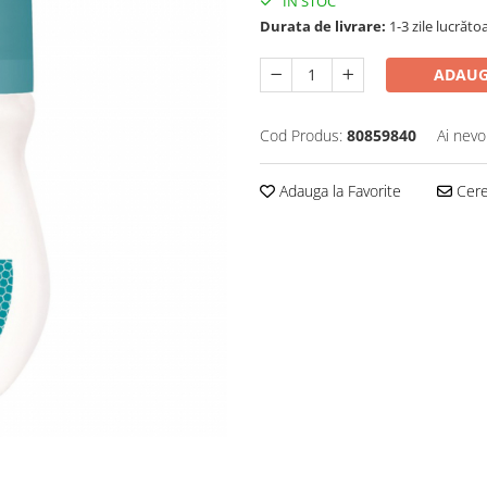
IN STOC
Durata de livrare:
1-3 zile lucrăto
ADAUG
Cod Produs:
80859840
Ai nevo
Adauga la Favorite
Cere 