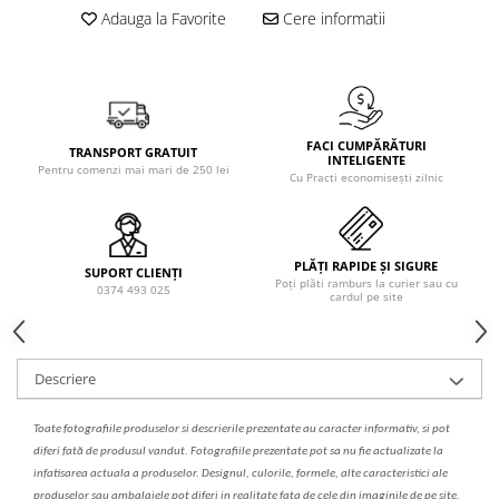
Solutie de indepartat rugina si
pentru par, masca de par
Adauga la Favorite
Cere informatii
calcar
Vata demachianta
FACI CUMPĂRĂTURI
TRANSPORT GRATUIT
INTELIGENTE
Pentru comenzi mai mari de 250 lei
Cu Practi economisești zilnic
PLĂȚI RAPIDE ȘI SIGURE
SUPORT CLIENȚI
Poți plăti ramburs la curier sau cu
0374 493 025
cardul pe site
Descriere
Toate fotografiile produselor
si
descrierile
prezentate au caracter informativ,
s
i pot
diferi fa
t
ă de produsul v
a
ndut. Fotografiile prezentate pot s
a
nu fie actualizate la
infatisarea
actual
a
a produselor. Designul, culorile, formele, alte caracteristici ale
produselor sau ambalajele pot diferi in realitate fa
ta
de cele din imaginile de pe site.