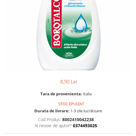
Gel, spuma de ras
Detergent pardoseala
Indepartarea parului
Detergent toaleta
Ingrijirea buzei
Echipamente de curăţenie
Lotiune de corp
Folie aluminiu,folie alimentara
Pachete de cadouri
Galeata mop
Parfum
Hartie igienica
Pasta de dinti
Insecticide
Pensula machiaj
Lavete de curatare
Periuta de dinti
8,90 Lei
Mop
Produse pentru coafat
Parfum de camere
Tara de provenienta:
Italia
Produse pentru curatarea tenului
Produse de dezinfectare
Sampon
STOC EPUIZAT
Rola scame
Durata de livrare:
1-3 zile lucrătoare
Sapun lichid, sapun
Sac menajer
Cod Produs:
8002410042238
Sare de baie
Ai nevoie de ajutor?
0374493025
Servetel
Tratament pentru par, conditioner