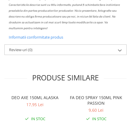
C
aracteristicile descrise sunt cu titlu informativ, put
a
nd fi schimbate f
a
r
a
inst
iin
t
are
prealabil
a
din partea produc
a
torilor produselor. Nicio prezentare, fotografie sau
descriere nu oblig
a
firma producatoare sau pe noi, in niciun fel fa
ta
de client. Ne
str
a
duim s
a
actualiz
a
m
i
n cel mai scurt timp toate modific
a
rile ce apar. V
a
mul
t
umim pentru i
nt
elegere!
Informatii conformitate produs
Review-uri
(0)
PRODUSE SIMILARE
DEO AXE 150ML ALASKA
FA DEO SPRAY 150ML PINK
PASSION
17,95 Lei
9,60 Lei
IN STOC
IN STOC