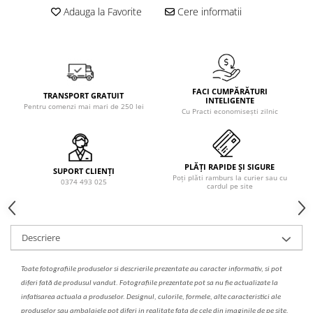
Solutie de indepartat rugina si
pentru par, masca de par
Adauga la Favorite
Cere informatii
calcar
Vata demachianta
FACI CUMPĂRĂTURI
TRANSPORT GRATUIT
INTELIGENTE
Pentru comenzi mai mari de 250 lei
Cu Practi economisești zilnic
PLĂȚI RAPIDE ȘI SIGURE
SUPORT CLIENȚI
Poți plăti ramburs la curier sau cu
0374 493 025
cardul pe site
Descriere
Toate fotografiile produselor
si
descrierile
prezentate au caracter informativ,
s
i pot
diferi fa
t
ă de produsul v
a
ndut. Fotografiile prezentate pot s
a
nu fie actualizate la
infatisarea
actual
a
a produselor. Designul, culorile, formele, alte caracteristici ale
produselor sau ambalajele pot diferi in realitate fa
ta
de cele din imaginile de pe site.