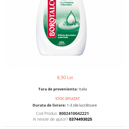
Gel, spuma de ras
Detergent pardoseala
Indepartarea parului
Detergent toaleta
Ingrijirea buzei
Echipamente de curăţenie
Lotiune de corp
Folie aluminiu,folie alimentara
Pachete de cadouri
Galeata mop
Parfum
Hartie igienica
Pasta de dinti
Insecticide
Pensula machiaj
Lavete de curatare
Periuta de dinti
8,90 Lei
Mop
Produse pentru coafat
Parfum de camere
Tara de provenienta:
Italia
Produse pentru curatarea tenului
Produse de dezinfectare
Sampon
STOC EPUIZAT
Rola scame
Durata de livrare:
1-3 zile lucrătoare
Sapun lichid, sapun
Sac menajer
Cod Produs:
8002410042221
Sare de baie
Ai nevoie de ajutor?
0374493025
Servetel
Tratament pentru par, conditioner