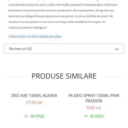
C
aracteristicile descrise sunt cu titlu informativ, put
a
nd fi schimbate f
a
r
a
inst
iin
t
are
prealabil
a
din partea produc
a
torilor produselor. Nicio prezentare, fotografie sau
descriere nu oblig
a
firma producatoare sau pe noi, in niciun fel fa
ta
de client. Ne
str
a
duim s
a
actualiz
a
m
i
n cel mai scurt timp toate modific
a
rile ce apar. V
a
mul
t
umim pentru i
nt
elegere!
Informatii conformitate produs
Review-uri
(0)
PRODUSE SIMILARE
DEO AXE 150ML ALASKA
FA DEO SPRAY 150ML PINK
PASSION
17,95 Lei
9,60 Lei
IN STOC
IN STOC