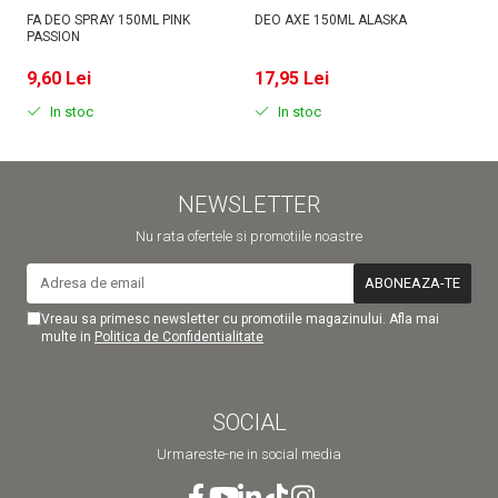
FA DEO SPRAY 150ML PINK
DEO AXE 150ML ALASKA
D
PASSION
MI
9,60 Lei
17,95 Lei
9
In stoc
In stoc
NEWSLETTER
Nu rata ofertele si promotiile noastre
Vreau sa primesc newsletter cu promotiile magazinului. Afla mai
multe in
Politica de Confidentialitate
SOCIAL
Urmareste-ne in social media