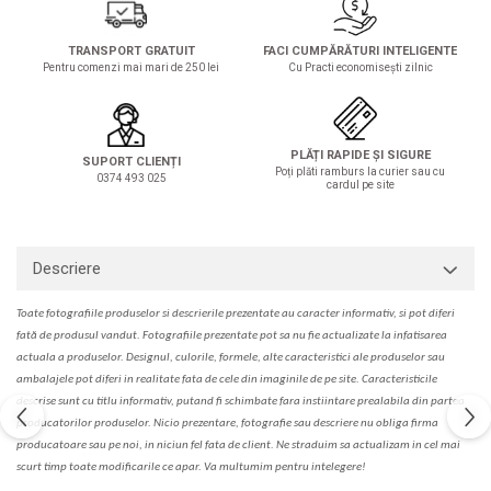
Solutie de indepartat rugina si
pentru par, masca de par
calcar
Vata demachianta
TRANSPORT GRATUIT
FACI CUMPĂRĂTURI INTELIGENTE
Pentru comenzi mai mari de 250 lei
Cu Practi economisești zilnic
PLĂȚI RAPIDE ȘI SIGURE
SUPORT CLIENȚI
Poți plăti ramburs la curier sau cu
0374 493 025
cardul pe site
Descriere
Toate fotografiile produselor
si
descrierile
prezentate au caracter informativ,
s
i pot diferi
fa
t
ă de produsul v
a
ndut. Fotografiile prezentate pot s
a
nu fie actualizate la
infatisarea
actual
a
a produselor. Designul, culorile, formele, alte caracteristici ale produselor sau
ambalajele pot diferi in realitate fa
ta
de cele din imaginile de pe site. C
aracteristicile
descrise sunt cu titlu informativ, put
a
nd fi schimbate f
a
r
a
inst
iin
t
are prealabil
a
din partea
produc
a
torilor produselor. Nicio prezentare, fotografie sau descriere nu oblig
a
firma
producatoare sau pe noi, in niciun fel fa
ta
de client. Ne str
a
duim s
a
actualiz
a
m
i
n cel mai
scurt timp toate modific
a
rile ce apar. V
a
mul
t
umim pentru i
nt
elegere!