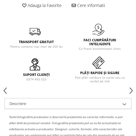
Solutie de indepartat rugina si
pentru par, masca de par
Adauga la Favorite
Cere informatii
calcar
Vata demachianta
FACI CUMPĂRĂTURI
TRANSPORT GRATUIT
INTELIGENTE
Pentru comenzi mai mari de 250 lei
Cu Practi economisești zilnic
PLĂȚI RAPIDE ȘI SIGURE
SUPORT CLIENȚI
Poți plăti ramburs la curier sau cu
0374 493 025
cardul pe site
Descriere
Toate fotografiile produselor
si
descrierile
prezentate au caracter informativ,
s
i pot
diferi fa
t
ă de produsul v
a
ndut. Fotografiile prezentate pot s
a
nu fie actualizate la
infatisarea
actual
a
a produselor. Designul, culorile, formele, alte caracteristici ale
produselor sau ambalajele pot diferi in realitate fa
ta
de cele din imaginile de pe site.