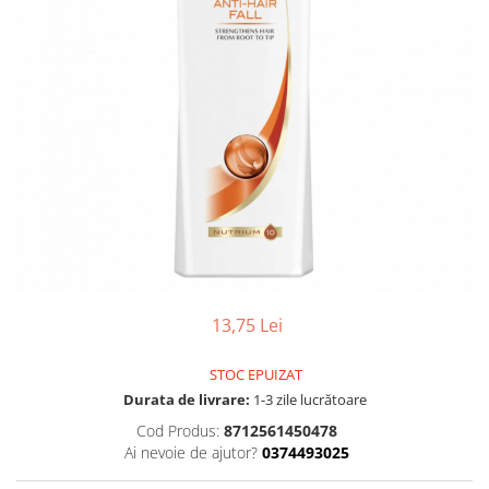
Gel, spuma de ras
Detergent pardoseala
Indepartarea parului
Detergent toaleta
Ingrijirea buzei
Echipamente de curăţenie
Lotiune de corp
Folie aluminiu,folie alimentara
Pachete de cadouri
Galeata mop
Parfum
Hartie igienica
Pasta de dinti
Insecticide
Pensula machiaj
Lavete de curatare
Periuta de dinti
Mop
Produse pentru coafat
13,75 Lei
Parfum de camere
Produse pentru curatarea tenului
Produse de dezinfectare
Sampon
STOC EPUIZAT
Rola scame
Durata de livrare:
1-3 zile lucrătoare
Sapun lichid, sapun
Sac menajer
Cod Produs:
8712561450478
Sare de baie
Ai nevoie de ajutor?
0374493025
Servetel
Tratament pentru par, conditioner