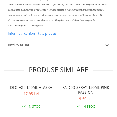
C
aracteristicile descrise sunt cu titlu informativ, put
a
nd fi schimbate f
a
r
a
inst
iin
t
are
prealabil
a
din partea produc
a
torilor produselor. Nicio prezentare, fotografie sau
descriere nu oblig
a
firma producatoare sau pe noi, in niciun fel fa
ta
de client. Ne
str
a
duim s
a
actualiz
a
m
i
n cel mai scurt timp toate modific
a
rile ce apar. V
a
mul
t
umim pentru i
nt
elegere!
Informatii conformitate produs
Review-uri
(0)
PRODUSE SIMILARE
DEO AXE 150ML ALASKA
FA DEO SPRAY 150ML PINK
PASSION
17,95 Lei
9,60 Lei
IN STOC
IN STOC