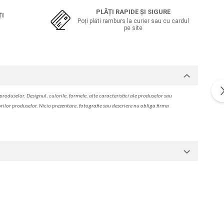
PLĂȚI RAPIDE ȘI SIGURE
ȚI
Poți plăti ramburs la curier sau cu cardul
pe site
produselor. Designul, culorile, formele, alte caracteristici ale produselor sau
orilor produselor. Nicio prezentare, fotografie sau descriere nu oblig
a
firma