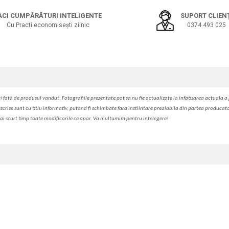
ACI CUMPĂRĂTURI INTELIGENTE
SUPORT CLIEN
Cu Practi economisești zilnic
0374 493 025
i fa
t
ă de produsul v
a
ndut. Fotografiile prezentate pot s
a
nu fie actualizate la
infatisarea
actual
a
a 
escrise sunt cu titlu informativ, put
a
nd fi schimbate f
a
r
a
inst
iin
t
are prealabil
a
din partea produc
a
t
ai scurt timp toate modific
a
rile ce apar. V
a
mul
t
umim pentru i
nt
elegere!