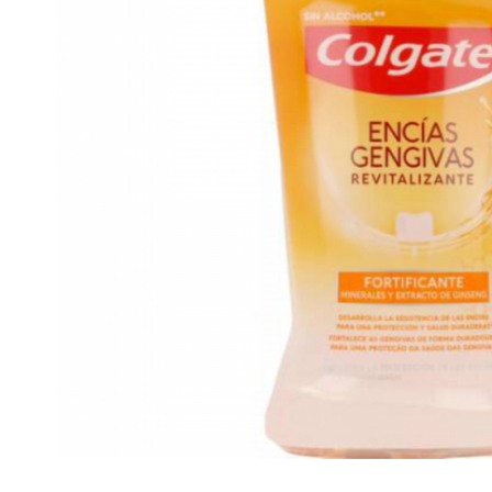
Gel, spuma de ras
Detergent pardoseala
Indepartarea parului
Detergent toaleta
Ingrijirea buzei
Echipamente de curăţenie
Lotiune de corp
Folie aluminiu,folie alimentara
Pachete de cadouri
Galeata mop
Parfum
Hartie igienica
Pasta de dinti
Insecticide
Pensula machiaj
Lavete de curatare
Periuta de dinti
Mop
Produse pentru coafat
Parfum de camere
Produse pentru curatarea tenului
Produse de dezinfectare
Sampon
Rola scame
Sapun lichid, sapun
Sac menajer
Sare de baie
Servetel
Tratament pentru par, conditioner
Distribuie