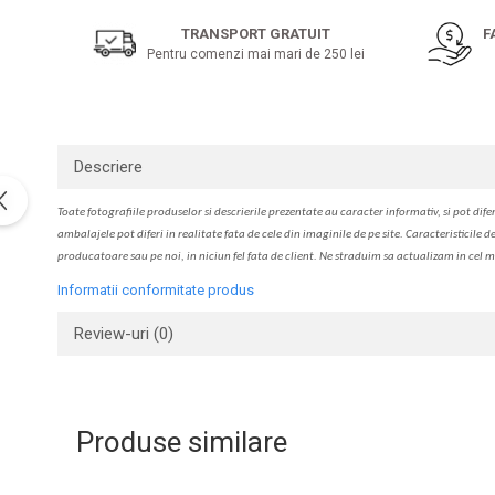
pe
Solutie de indepartat rugina si
pentru par, masca de par
Facebook
calcar
TRANSPORT GRATUIT
F
Vata demachianta
Pentru comenzi mai mari de 250 lei
Descriere
Toate fotografiile produselor
si
descrierile
prezentate au caracter informativ,
s
i pot difer
ambalajele pot diferi in realitate fa
ta
de cele din imaginile de pe site. C
aracteristicile d
producatoare sau pe noi, in niciun fel fa
ta
de client. Ne str
a
duim s
a
actualiz
a
m
i
n cel m
Informatii conformitate produs
Review-uri
(0)
Produse similare