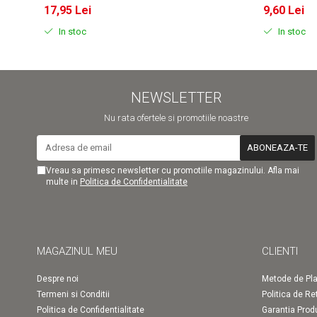
17,95 Lei
9,60 Lei
In stoc
In stoc
NEWSLETTER
Nu rata ofertele si promotiile noastre
Vreau sa primesc newsletter cu promotiile magazinului. Afla mai
multe in
Politica de Confidentialitate
MAGAZINUL MEU
CLIENTI
Despre noi
Metode de Pla
Termeni si Conditii
Politica de Re
Politica de Confidentialitate
Garantia Prod