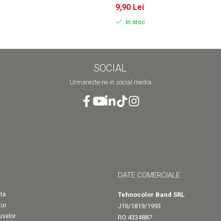
9,90 Lei
In stoc
SOCIAL
Urmareste-ne in social media
DATE COMERCIALE
ta
Tehnocolor Band SRL
tur
J16/1819/1993
uselor
RO 4334887