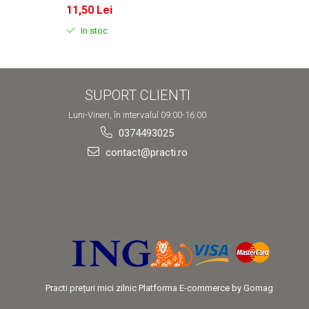
11,50 Lei
11,50
In stoc
In s
SUPORT CLIENTI
Luni-Vineri, în intervalul 09:00-16:00
0374493025
contact@practi.ro
Practi prețuri mici zilnic
Platforma E-commerce by Gomag