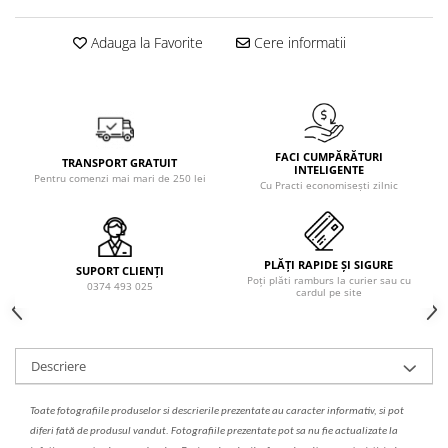
Solutie de indepartat rugina si
pentru par, masca de par
calcar
Vata demachianta
Adauga la Favorite
Cere informatii
FACI CUMPĂRĂTURI
TRANSPORT GRATUIT
INTELIGENTE
Pentru comenzi mai mari de 250 lei
Cu Practi economisești zilnic
PLĂȚI RAPIDE ȘI SIGURE
SUPORT CLIENȚI
Poți plăti ramburs la curier sau cu
0374 493 025
cardul pe site
Descriere
Toate fotografiile produselor
si
descrierile
prezentate au caracter informativ,
s
i pot
diferi fa
t
ă de produsul v
a
ndut. Fotografiile prezentate pot s
a
nu fie actualizate la