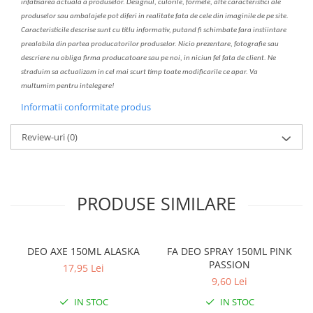
infatisarea
actual
a
a produselor. Designul, culorile, formele, alte caracteristici ale
produselor sau ambalajele pot diferi in realitate fa
ta
de cele din imaginile de pe site.
C
aracteristicile descrise sunt cu titlu informativ, put
a
nd fi schimbate f
a
r
a
inst
iin
t
are
prealabil
a
din partea produc
a
torilor produselor. Nicio prezentare, fotografie sau
descriere nu oblig
a
firma producatoare sau pe noi, in niciun fel fa
ta
de client. Ne
str
a
duim s
a
actualiz
a
m
i
n cel mai scurt timp toate modific
a
rile ce apar. V
a
mul
t
umim pentru i
nt
elegere!
Informatii conformitate produs
Review-uri
(0)
PRODUSE SIMILARE
DEO AXE 150ML ALASKA
FA DEO SPRAY 150ML PINK
PASSION
17,95 Lei
9,60 Lei
IN STOC
IN STOC