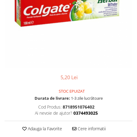
Gel, spuma de ras
Detergent pardoseala
Indepartarea parului
Detergent toaleta
Ingrijirea buzei
Echipamente de curăţenie
Lotiune de corp
Folie aluminiu,folie alimentara
Pachete de cadouri
Galeata mop
Parfum
Hartie igienica
Pasta de dinti
Insecticide
Pensula machiaj
Lavete de curatare
Periuta de dinti
5,20 Lei
Mop
Produse pentru coafat
STOC EPUIZAT
Parfum de camere
Produse pentru curatarea tenului
Durata de livrare:
1-3 zile lucrătoare
Produse de dezinfectare
Sampon
Cod Produs:
8718951076402
Rola scame
Ai nevoie de ajutor?
0374493025
Sapun lichid, sapun
Sac menajer
Sare de baie
Adauga la Favorite
Cere informatii
Servetel
Tratament pentru par, conditioner