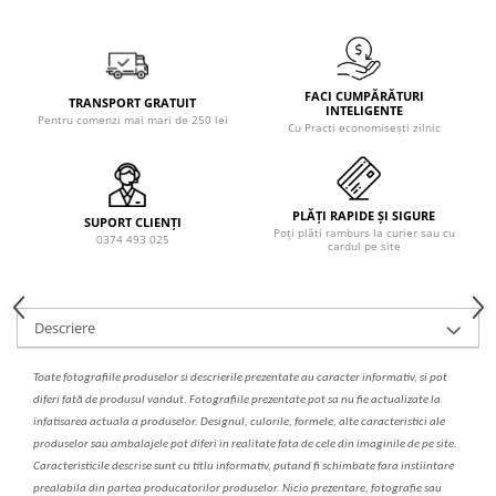
Solutie de indepartat rugina si
pentru par, masca de par
calcar
Vata demachianta
FACI CUMPĂRĂTURI
TRANSPORT GRATUIT
INTELIGENTE
Pentru comenzi mai mari de 250 lei
Cu Practi economisești zilnic
PLĂȚI RAPIDE ȘI SIGURE
SUPORT CLIENȚI
Poți plăti ramburs la curier sau cu
0374 493 025
cardul pe site
Descriere
Toate fotografiile produselor
si
descrierile
prezentate au caracter informativ,
s
i pot
diferi fa
t
ă de produsul v
a
ndut. Fotografiile prezentate pot s
a
nu fie actualizate la
infatisarea
actual
a
a produselor. Designul, culorile, formele, alte caracteristici ale
produselor sau ambalajele pot diferi in realitate fa
ta
de cele din imaginile de pe site.
C
aracteristicile descrise sunt cu titlu informativ, put
a
nd fi schimbate f
a
r
a
inst
iin
t
are
prealabil
a
din partea produc
a
torilor produselor. Nicio prezentare, fotografie sau