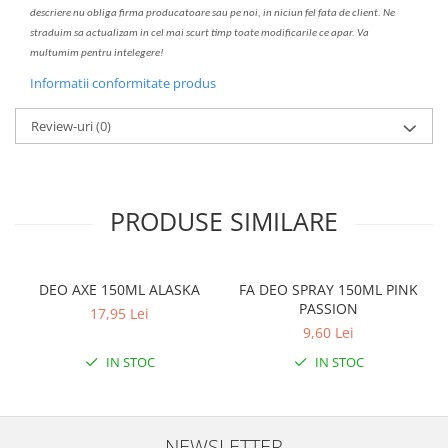
descriere nu oblig
a
firma producatoare sau pe noi, in niciun fel fa
ta
de client. Ne
str
a
duim s
a
actualiz
a
m
i
n cel mai scurt timp toate modific
a
rile ce apar. V
a
mul
t
umim pentru i
nt
elegere!
Informatii conformitate produs
Review-uri
(0)
PRODUSE SIMILARE
DEO AXE 150ML ALASKA
FA DEO SPRAY 150ML PINK
PASSION
17,95 Lei
9,60 Lei
IN STOC
IN STOC
NEWSLETTER