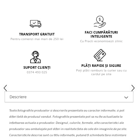
Solutie de indepartat rugina si
pentru par, masca de par
calcar
Vata demachianta
FACI CUMPĂRĂTURI
TRANSPORT GRATUIT
INTELIGENTE
Pentru comenzi mai mari de 250 lei
Cu Practi economisești zilnic
PLĂȚI RAPIDE ȘI SIGURE
SUPORT CLIENȚI
Poți plăti ramburs la curier sau cu
0374 493 025
cardul pe site
Descriere
Toate fotografiile produselor
si
descrierile
prezentate au caracter informativ,
s
i pot
diferi fa
t
ă de produsul v
a
ndut. Fotografiile prezentate pot s
a
nu fie actualizate la
infatisarea
actual
a
a produselor. Designul, culorile, formele, alte caracteristici ale
produselor sau ambalajele pot diferi in realitate fa
ta
de cele din imaginile de pe site.
C
aracteristicile descrise sunt cu titlu informativ, put
a
nd fi schimbate f
a
r
a
inst
iin
t
are