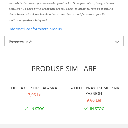
prealabil
a
din partea produc
a
torilor produselor. Nicio prezentare, fotografie sau
descriere nu oblig
a
firma producatoare sau pe noi, in niciun fel fa
ta
de client. Ne
str
a
duim s
a
actualiz
a
m
i
n cel mai scurt timp toate modific
a
rile ce apar. V
a
mul
t
umim pentru i
nt
elegere!
Informatii conformitate produs
Review-uri
(0)
PRODUSE SIMILARE
DEO AXE 150ML ALASKA
FA DEO SPRAY 150ML PINK
PASSION
17,95 Lei
9,60 Lei
IN STOC
IN STOC