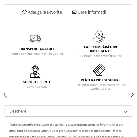
Solutie de indepartat rugina si
pentru par, masca de par
calcar
Vata demachianta
Adauga la Favorite
Cere informatii
FACI CUMPĂRĂTURI
TRANSPORT GRATUIT
INTELIGENTE
Pentru comenzi mai mari de 250 lei
Cu Practi economisești zilnic
PLĂȚI RAPIDE ȘI SIGURE
SUPORT CLIENȚI
Poți plăti ramburs la curier sau cu
0374 493 025
cardul pe site
Descriere
Toate fotografiile produselor
si
descrierile
prezentate au caracter informativ,
s
i pot
diferi fa
t
ă de produsul v
a
ndut. Fotografiile prezentate pot s
a
nu fie actualizate la