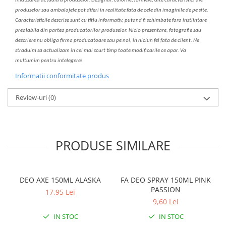
infatisarea
actual
a
a produselor. Designul, culorile, formele, alte caracteristici ale
produselor sau ambalajele pot diferi in realitate fa
ta
de cele din imaginile de pe site.
C
aracteristicile descrise sunt cu titlu informativ, put
a
nd fi schimbate f
a
r
a
inst
iin
t
are
prealabil
a
din partea produc
a
torilor produselor. Nicio prezentare, fotografie sau
descriere nu oblig
a
firma producatoare sau pe noi, in niciun fel fa
ta
de client. Ne
str
a
duim s
a
actualiz
a
m
i
n cel mai scurt timp toate modific
a
rile ce apar. V
a
mul
t
umim pentru i
nt
elegere!
Informatii conformitate produs
Review-uri
(0)
PRODUSE SIMILARE
DEO AXE 150ML ALASKA
FA DEO SPRAY 150ML PINK
PASSION
17,95 Lei
9,60 Lei
IN STOC
IN STOC