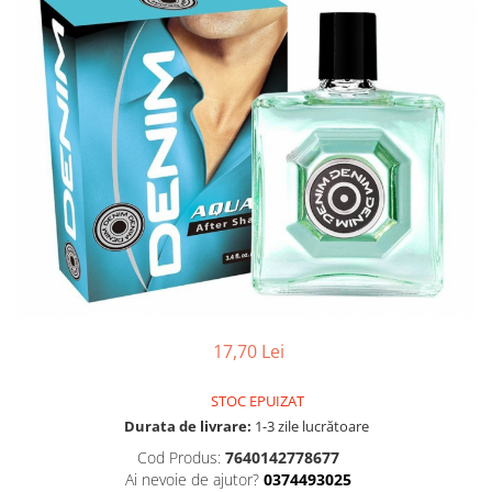
Gel, spuma de ras
Detergent pardoseala
Indepartarea parului
Detergent toaleta
Ingrijirea buzei
Echipamente de curăţenie
Lotiune de corp
Folie aluminiu,folie alimentara
Pachete de cadouri
Galeata mop
Parfum
Hartie igienica
Pasta de dinti
Insecticide
Pensula machiaj
Lavete de curatare
Periuta de dinti
Mop
Produse pentru coafat
Parfum de camere
Produse pentru curatarea tenului
17,70 Lei
Produse de dezinfectare
Sampon
Rola scame
STOC EPUIZAT
Sapun lichid, sapun
Durata de livrare:
1-3 zile lucrătoare
Sac menajer
Sare de baie
Cod Produs:
7640142778677
Servetel
Tratament pentru par, conditioner
Ai nevoie de ajutor?
0374493025