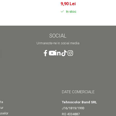
9,90 Lei
In stoc
SOCIAL
Urmareste-ne in social media
DATE COMERCIALE
ta
Tehnocolor Band SRL
tur
J16/1819/1993
uselor
RO 4334887