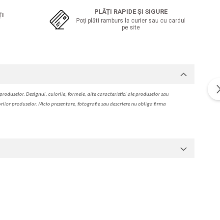
PLĂȚI RAPIDE ȘI SIGURE
ȚI
Poți plăti ramburs la curier sau cu cardul
pe site
produselor. Designul, culorile, formele, alte caracteristici ale produselor sau
orilor produselor. Nicio prezentare, fotografie sau descriere nu oblig
a
firma