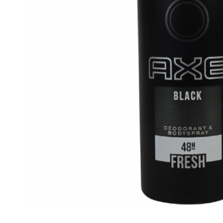
Gel, spuma de ras
Detergent pardoseala
Indepartarea parului
Detergent toaleta
Ingrijirea buzei
Echipamente de curăţenie
Lotiune de corp
Folie aluminiu,folie alimentara
Pachete de cadouri
Galeata mop
Parfum
Hartie igienica
Pasta de dinti
Insecticide
Pensula machiaj
Lavete de curatare
Periuta de dinti
Mop
Produse pentru coafat
Parfum de camere
Produse pentru curatarea tenului
Produse de dezinfectare
Sampon
Rola scame
Sapun lichid, sapun
Sac menajer
Sare de baie
Servetel
Tratament pentru par, conditioner
Distribuie