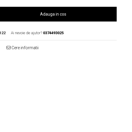
Adauga in cos
122
Ai nevoie de ajutor?
0374493025
Cere informatii