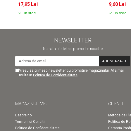
17,95 Lei
9,60 Lei
In stoc
In stoc
NEWSLETTER
Nu rata ofertele si promotiile noastre
Vreau sa primesc newsletter cu promotiile magazinului. Afla mai
multe in
Politica de Confidentialitate
MAGAZINUL MEU
CLIENTI
Despre noi
Metode de Pla
Termeni si Conditii
Politica de Re
Politica de Confidentialitate
Garantia Prod