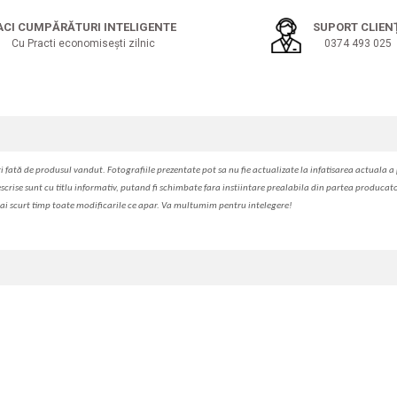
ACI CUMPĂRĂTURI INTELIGENTE
SUPORT CLIEN
Cu Practi economisești zilnic
0374 493 025
i fa
t
ă de produsul v
a
ndut. Fotografiile prezentate pot s
a
nu fie actualizate la
infatisarea
actual
a
a 
escrise sunt cu titlu informativ, put
a
nd fi schimbate f
a
r
a
inst
iin
t
are prealabil
a
din partea produc
a
t
ai scurt timp toate modific
a
rile ce apar. V
a
mul
t
umim pentru i
nt
elegere!