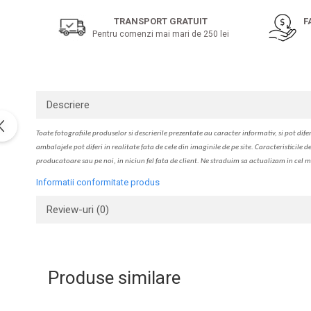
pe
Solutie de indepartat rugina si
pentru par, masca de par
Facebook
calcar
TRANSPORT GRATUIT
F
Vata demachianta
Pentru comenzi mai mari de 250 lei
Descriere
Toate fotografiile produselor
si
descrierile
prezentate au caracter informativ,
s
i pot difer
ambalajele pot diferi in realitate fa
ta
de cele din imaginile de pe site. C
aracteristicile d
producatoare sau pe noi, in niciun fel fa
ta
de client. Ne str
a
duim s
a
actualiz
a
m
i
n cel m
Informatii conformitate produs
Review-uri
(0)
Produse similare