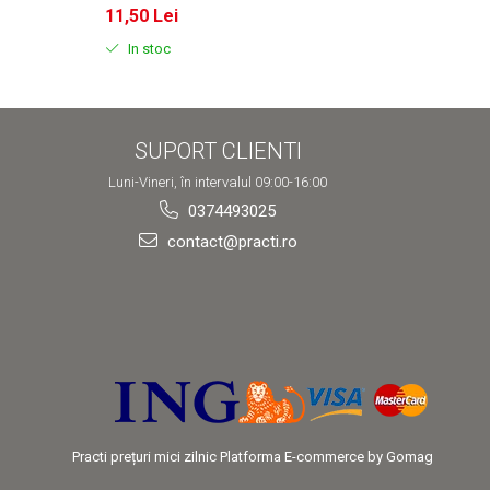
11,50 Lei
11,50
In stoc
In s
SUPORT CLIENTI
Luni-Vineri, în intervalul 09:00-16:00
0374493025
contact@practi.ro
Practi prețuri mici zilnic
Platforma E-commerce by Gomag