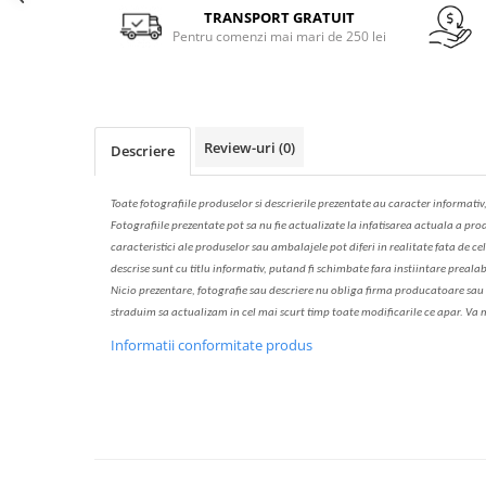
Solutie de indepartat rugina si
pentru par, masca de par
Facebook
TRANSPORT GRATUIT
calcar
Pentru comenzi mai mari de 250 lei
Vata demachianta
Review-uri
(0)
Descriere
Toate fotografiile produselor
si
descrierile
prezentate au caracter informativ
Fotografiile prezentate pot s
a
nu fie actualizate la
infatisarea
actual
a
a prod
caracteristici ale produselor sau ambalajele pot diferi in realitate fa
ta
de cel
descrise sunt cu titlu informativ, put
a
nd fi schimbate f
a
r
a
inst
iin
t
are prealab
Nicio prezentare, fotografie sau descriere nu oblig
a
firma producatoare sau pe
str
a
duim s
a
actualiz
a
m
i
n cel mai scurt timp toate modific
a
rile ce apar. V
a
m
Informatii conformitate produs