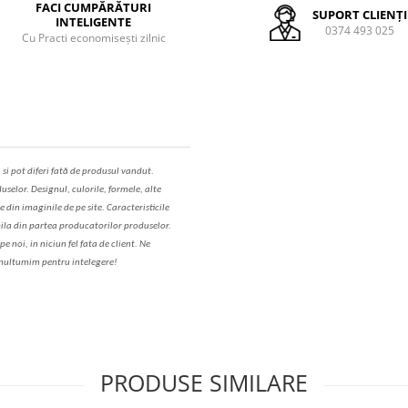
FACI CUMPĂRĂTURI
SUPORT CLIENȚI
INTELIGENTE
0374 493 025
Cu Practi economisești zilnic
,
s
i pot diferi fa
t
ă de produsul v
a
ndut.
uselor. Designul, culorile, formele, alte
e din imaginile de pe site. C
aracteristicile
il
a
din partea produc
a
torilor produselor.
 noi, in niciun fel fa
ta
de client. Ne
ul
t
umim pentru i
nt
elegere!
PRODUSE SIMILARE