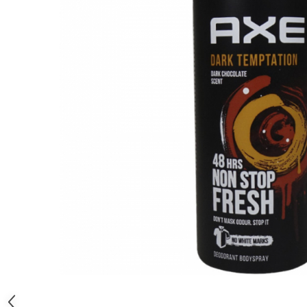
Gel, spuma de ras
Detergent pardoseala
Indepartarea parului
Detergent toaleta
Ingrijirea buzei
Echipamente de curăţenie
Lotiune de corp
Folie aluminiu,folie alimentara
Pachete de cadouri
Galeata mop
Parfum
Hartie igienica
Pasta de dinti
Insecticide
Pensula machiaj
Lavete de curatare
Periuta de dinti
Mop
Produse pentru coafat
Parfum de camere
Produse pentru curatarea tenului
Produse de dezinfectare
Sampon
Rola scame
Sapun lichid, sapun
Sac menajer
Sare de baie
Distribuie
Servetel
Tratament pentru par, conditioner
pe