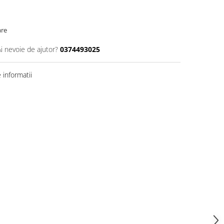
are
Ai nevoie de ajutor?
0374493025
informatii