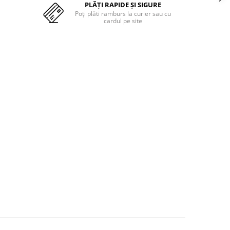
PLĂȚI RAPIDE ȘI SIGURE
Poți plăti ramburs la curier sau cu
cardul pe site