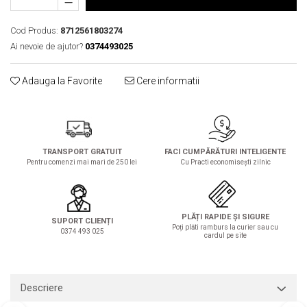
Solutie de indepartat rugina si
pentru par, masca de par
calcar
Vata demachianta
Cod Produs:
8712561803274
Ai nevoie de ajutor?
0374493025
Adauga la Favorite
Cere informatii
TRANSPORT GRATUIT
FACI CUMPĂRĂTURI INTELIGENTE
Pentru comenzi mai mari de 250 lei
Cu Practi economisești zilnic
PLĂȚI RAPIDE ȘI SIGURE
SUPORT CLIENȚI
Poți plăti ramburs la curier sau cu
0374 493 025
cardul pe site
Descriere