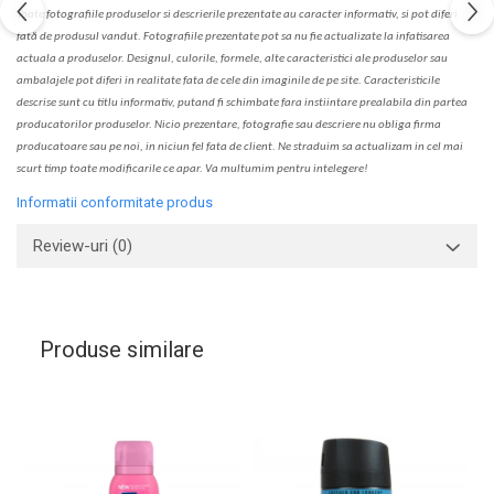
Toate fotografiile produselor
si
descrierile
prezentate au caracter informativ,
s
i pot diferi
fa
t
ă de produsul v
a
ndut. Fotografiile prezentate pot s
a
nu fie actualizate la
infatisarea
actual
a
a produselor. Designul, culorile, formele, alte caracteristici ale produselor sau
ambalajele pot diferi in realitate fa
ta
de cele din imaginile de pe site. C
aracteristicile
descrise sunt cu titlu informativ, put
a
nd fi schimbate f
a
r
a
inst
iin
t
are prealabil
a
din partea
produc
a
torilor produselor. Nicio prezentare, fotografie sau descriere nu oblig
a
firma
producatoare sau pe noi, in niciun fel fa
ta
de client. Ne str
a
duim s
a
actualiz
a
m
i
n cel mai
scurt timp toate modific
a
rile ce apar. V
a
mul
t
umim pentru i
nt
elegere!
Informatii conformitate produs
Review-uri
(0)
Produse similare