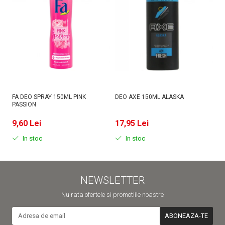
FA DEO SPRAY 150ML PINK
DEO AXE 150ML ALASKA
D
PASSION
MI
9,60 Lei
17,95 Lei
9
In stoc
In stoc
NEWSLETTER
Nu rata ofertele si promotiile noastre