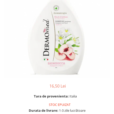
Gel, spuma de ras
Detergent pardoseala
Indepartarea parului
Detergent toaleta
Ingrijirea buzei
Echipamente de curăţenie
Lotiune de corp
Folie aluminiu,folie alimentara
Pachete de cadouri
Galeata mop
Parfum
Hartie igienica
Pasta de dinti
Insecticide
Pensula machiaj
Lavete de curatare
Periuta de dinti
Mop
Produse pentru coafat
Parfum de camere
Produse pentru curatarea tenului
Produse de dezinfectare
16,50 Lei
Sampon
Rola scame
Sapun lichid, sapun
Tara de provenienta:
Italia
Sac menajer
Sare de baie
STOC EPUIZAT
Servetel
Tratament pentru par, conditioner
Durata de livrare:
1-3 zile lucrătoare