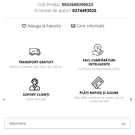
Solutie de indepartat rugina si
pentru par, masca de par
Cod Produs:
8032680390623
calcar
Ai nevoie de ajutor?
0374493025
Vata demachianta
Adauga la Favorite
Cere informatii
FACI CUMPĂRĂTURI
TRANSPORT GRATUIT
INTELIGENTE
Pentru comenzi mai mari de 250 lei
Cu Practi economisești zilnic
PLĂȚI RAPIDE ȘI SIGURE
SUPORT CLIENȚI
Poți plăti ramburs la curier sau cu
0374 493 025
cardul pe site
Descriere