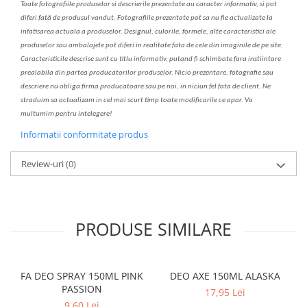
Toate fotografiile produselor
si
descrierile
prezentate au caracter informativ,
s
i pot
diferi fa
t
ă de produsul v
a
ndut. Fotografiile prezentate pot s
a
nu fie actualizate la
infatisarea
actual
a
a produselor. Designul, culorile, formele, alte caracteristici ale
produselor sau ambalajele pot diferi in realitate fa
ta
de cele din imaginile de pe site.
C
aracteristicile descrise sunt cu titlu informativ, put
a
nd fi schimbate f
a
r
a
inst
iin
t
are
prealabil
a
din partea produc
a
torilor produselor. Nicio prezentare, fotografie sau
descriere nu oblig
a
firma producatoare sau pe noi, in niciun fel fa
ta
de client. Ne
str
a
duim s
a
actualiz
a
m
i
n cel mai scurt timp toate modific
a
rile ce apar. V
a
mul
t
umim pentru i
nt
elegere!
Informatii conformitate produs
Review-uri
(0)
PRODUSE SIMILARE
FA DEO SPRAY 150ML PINK
DEO AXE 150ML ALASKA
PASSION
17,95 Lei
9,60 Lei