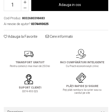
Solutie de indepartat rugina si
pentru par, masca de par
Adauga in cos
calcar
Vata demachianta
Cod Produs:
8032680398483
Ai nevoie de ajutor?
0374493025
Adauga la Favorite
Cere informatii
TRANSPORT GRATUIT
FACI CUMPĂRĂTURI INTELIGENTE
Pentru comenzi mai mari de 250 lei
Cu Practi economisești zilnic
PLĂȚI RAPIDE ȘI SIGURE
SUPORT CLIENȚI
Poți plăti ramburs la curier sau cu
0374 493 025
cardul pe site