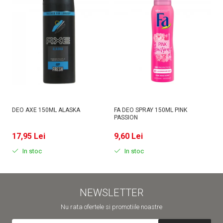
DEO AXE 150ML ALASKA
FA DEO SPRAY 150ML PINK
D
PASSION
MI
17,95 Lei
9,60 Lei
9
In stoc
In stoc
NEWSLETTER
Nu rata ofertele si promotiile noastre