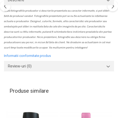
Descriere
Toate fotografiile produselor
si
descrierile
prezentate au caracter informativ,
s
i pot diferi
fa
t
ă de produsul v
a
ndut. Fotografiile prezentate pot s
a
nu fie actualizate la
infatisarea
actual
a
a produselor. Designul, culorile, formele, alte caracteristici ale produselor sau
ambalajele pot diferi in realitate fa
ta
de cele din imaginile de pe site. C
aracteristicile
descrise sunt cu titlu informativ, put
a
nd fi schimbate f
a
r
a
inst
iin
t
are prealabil
a
din partea
produc
a
torilor produselor. Nicio prezentare, fotografie sau descriere nu oblig
a
firma
producatoare sau pe noi, in niciun fel fa
ta
de client. Ne str
a
duim s
a
actualiz
a
m
i
n cel mai
scurt timp toate modific
a
rile ce apar. V
a
mul
t
umim pentru i
nt
elegere!
Informatii conformitate produs
Review-uri
(0)
Produse similare