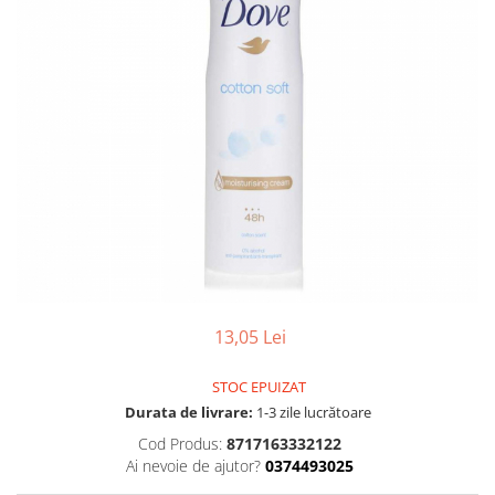
Gel, spuma de ras
Detergent pardoseala
Indepartarea parului
Detergent toaleta
Ingrijirea buzei
Echipamente de curăţenie
Lotiune de corp
Folie aluminiu,folie alimentara
Pachete de cadouri
Galeata mop
Parfum
Hartie igienica
Pasta de dinti
Insecticide
Pensula machiaj
Lavete de curatare
Periuta de dinti
Mop
Produse pentru coafat
Parfum de camere
13,05 Lei
Produse pentru curatarea tenului
Produse de dezinfectare
Sampon
STOC EPUIZAT
Rola scame
Sapun lichid, sapun
Durata de livrare:
1-3 zile lucrătoare
Sac menajer
Cod Produs:
8717163332122
Sare de baie
Ai nevoie de ajutor?
0374493025
Servetel
Tratament pentru par, conditioner