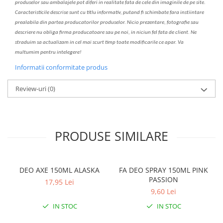
produselor sau ambalajele pot diferi in realitate fa
ta
de cele din imaginile de pe site.
C
aracteristicile descrise sunt cu titlu informativ, put
a
nd fi schimbate f
a
r
a
inst
iin
t
are
prealabil
a
din partea produc
a
torilor produselor. Nicio prezentare, fotografie sau
descriere nu oblig
a
firma producatoare sau pe noi, in niciun fel fa
ta
de client. Ne
str
a
duim s
a
actualiz
a
m
i
n cel mai scurt timp toate modific
a
rile ce apar. V
a
mul
t
umim pentru i
nt
elegere!
Informatii conformitate produs
Review-uri
(0)
PRODUSE SIMILARE
DEO AXE 150ML ALASKA
FA DEO SPRAY 150ML PINK
PASSION
17,95 Lei
9,60 Lei
IN STOC
IN STOC