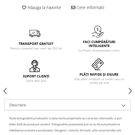
Solutie de indepartat rugina si
pentru par, masca de par
Adauga la Favorite
Cere informatii
calcar
Vata demachianta
FACI CUMPĂRĂTURI
TRANSPORT GRATUIT
INTELIGENTE
Pentru comenzi mai mari de 250 lei
Cu Practi economisești zilnic
PLĂȚI RAPIDE ȘI SIGURE
SUPORT CLIENȚI
Poți plăti ramburs la curier sau cu
0374 493 025
cardul pe site
Descriere
Toate fotografiile produselor
si
descrierile
prezentate au caracter informativ,
s
i pot
diferi fa
t
ă de produsul v
a
ndut. Fotografiile prezentate pot s
a
nu fie actualizate la
infatisarea
actual
a
a produselor. Designul, culorile, formele, alte caracteristici ale