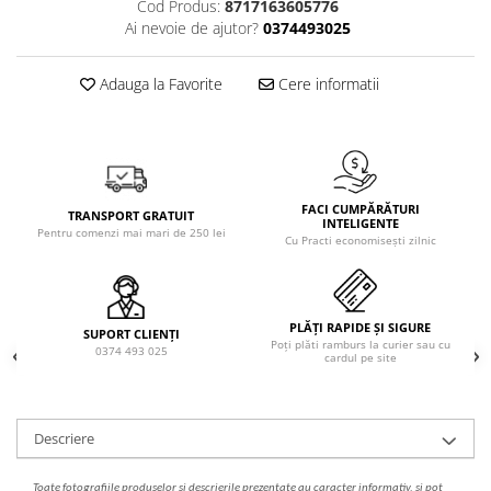
Cod Produs:
8717163605776
Solutie de indepartat rugina si
pentru par, masca de par
Ai nevoie de ajutor?
0374493025
calcar
Vata demachianta
Adauga la Favorite
Cere informatii
FACI CUMPĂRĂTURI
TRANSPORT GRATUIT
INTELIGENTE
Pentru comenzi mai mari de 250 lei
Cu Practi economisești zilnic
PLĂȚI RAPIDE ȘI SIGURE
SUPORT CLIENȚI
Poți plăti ramburs la curier sau cu
0374 493 025
cardul pe site
Descriere
Toate fotografiile produselor
si
descrierile
prezentate au caracter informativ,
s
i pot