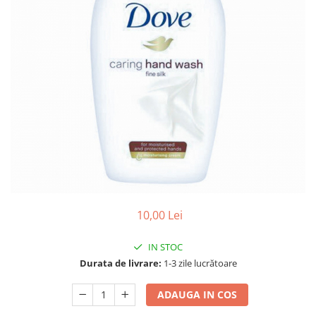
Gel, spuma de ras
Detergent pardoseala
Indepartarea parului
Detergent toaleta
Ingrijirea buzei
Echipamente de curăţenie
Lotiune de corp
Folie aluminiu,folie alimentara
Pachete de cadouri
Galeata mop
Parfum
Hartie igienica
Pasta de dinti
Insecticide
Pensula machiaj
Lavete de curatare
Periuta de dinti
Mop
Produse pentru coafat
Parfum de camere
10,00 Lei
Produse pentru curatarea tenului
Produse de dezinfectare
Sampon
IN STOC
Rola scame
Sapun lichid, sapun
Durata de livrare:
1-3 zile lucrătoare
Sac menajer
Sare de baie
ADAUGA IN COS
Servetel
Tratament pentru par, conditioner