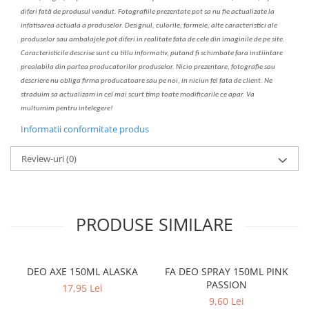
diferi fa
t
ă de produsul v
a
ndut. Fotografiile prezentate pot s
a
nu fie actualizate la
infatisarea
actual
a
a produselor. Designul, culorile, formele, alte caracteristici ale
produselor sau ambalajele pot diferi in realitate fa
ta
de cele din imaginile de pe site.
C
aracteristicile descrise sunt cu titlu informativ, put
a
nd fi schimbate f
a
r
a
inst
iin
t
are
prealabil
a
din partea produc
a
torilor produselor. Nicio prezentare, fotografie sau
descriere nu oblig
a
firma producatoare sau pe noi, in niciun fel fa
ta
de client. Ne
str
a
duim s
a
actualiz
a
m
i
n cel mai scurt timp toate modific
a
rile ce apar. V
a
mul
t
umim pentru i
nt
elegere!
Informatii conformitate produs
Review-uri
(0)
PRODUSE SIMILARE
DEO AXE 150ML ALASKA
FA DEO SPRAY 150ML PINK
PASSION
17,95 Lei
9,60 Lei