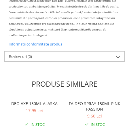
infatisarea
actual
a
a produselor. Designul, culorile, formele, alte caracteristici ale
produselor sau ambalajele pot diferi in realitate fa
ta
de cele din imaginile de pe site.
C
aracteristicile descrise sunt cu titlu informativ, put
a
nd fi schimbate f
a
r
a
inst
iin
t
are
prealabil
a
din partea produc
a
torilor produselor. Nicio prezentare, fotografie sau
descriere nu oblig
a
firma producatoare sau pe noi, in niciun fel fa
ta
de client. Ne
str
a
duim s
a
actualiz
a
m
i
n cel mai scurt timp toate modific
a
rile ce apar. V
a
mul
t
umim pentru i
nt
elegere!
Informatii conformitate produs
Review-uri
(0)
PRODUSE SIMILARE
DEO AXE 150ML ALASKA
FA DEO SPRAY 150ML PINK
PASSION
17,95 Lei
9,60 Lei
IN STOC
IN STOC