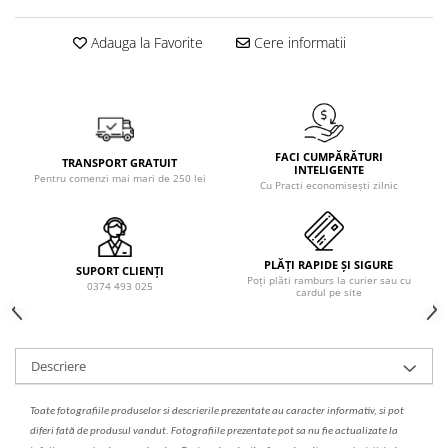
Solutie de indepartat rugina si
pentru par, masca de par
calcar
Vata demachianta
Adauga la Favorite
Cere informatii
FACI CUMPĂRĂTURI
TRANSPORT GRATUIT
INTELIGENTE
Pentru comenzi mai mari de 250 lei
Cu Practi economisești zilnic
PLĂȚI RAPIDE ȘI SIGURE
SUPORT CLIENȚI
Poți plăti ramburs la curier sau cu
0374 493 025
cardul pe site
Descriere
Toate fotografiile produselor
si
descrierile
prezentate au caracter informativ,
s
i pot
diferi fa
t
ă de produsul v
a
ndut. Fotografiile prezentate pot s
a
nu fie actualizate la