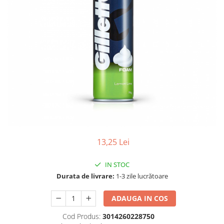
Gel, spuma de ras
Detergent pardoseala
Indepartarea parului
Detergent toaleta
Ingrijirea buzei
Echipamente de curăţenie
Lotiune de corp
Folie aluminiu,folie alimentara
Pachete de cadouri
Galeata mop
Parfum
Hartie igienica
Pasta de dinti
Insecticide
Pensula machiaj
Lavete de curatare
Periuta de dinti
Mop
Produse pentru coafat
13,25 Lei
Parfum de camere
Produse pentru curatarea tenului
IN STOC
Produse de dezinfectare
Sampon
Durata de livrare:
1-3 zile lucrătoare
Rola scame
Sapun lichid, sapun
Sac menajer
ADAUGA IN COS
Sare de baie
Servetel
Cod Produs:
3014260228750
Tratament pentru par, conditioner