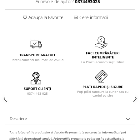
Ai nevoie de ajutor?
0374493025
Solutie de indepartat rugina si
pentru par, masca de par
calcar
Vata demachianta
Adauga la Favorite
Cere informatii
FACI CUMPĂRĂTURI
TRANSPORT GRATUIT
INTELIGENTE
Pentru comenzi mai mari de 250 lei
Cu Practi economisești zilnic
PLĂȚI RAPIDE ȘI SIGURE
SUPORT CLIENȚI
Poți plăti ramburs la curier sau cu
0374 493 025
cardul pe site
Descriere
Toate fotografiile produselor
si
descrierile
prezentate au caracter informativ,
s
i pot
diferi fa
t
ă de produsul v
a
ndut. Fotografiile prezentate pot s
a
nu fie actualizate la