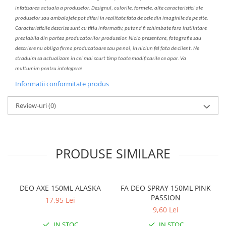
infatisarea
actual
a
a produselor. Designul, culorile, formele, alte caracteristici ale
produselor sau ambalajele pot diferi in realitate fa
ta
de cele din imaginile de pe site.
C
aracteristicile descrise sunt cu titlu informativ, put
a
nd fi schimbate f
a
r
a
inst
iin
t
are
prealabil
a
din partea produc
a
torilor produselor. Nicio prezentare, fotografie sau
descriere nu oblig
a
firma producatoare sau pe noi, in niciun fel fa
ta
de client. Ne
str
a
duim s
a
actualiz
a
m
i
n cel mai scurt timp toate modific
a
rile ce apar. V
a
mul
t
umim pentru i
nt
elegere!
Informatii conformitate produs
Review-uri
(0)
PRODUSE SIMILARE
DEO AXE 150ML ALASKA
FA DEO SPRAY 150ML PINK
PASSION
17,95 Lei
9,60 Lei
IN STOC
IN STOC