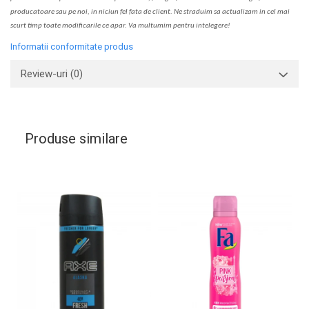
producatoare sau pe noi, in niciun fel fa
ta
de client. Ne str
a
duim s
a
actualiz
a
m
i
n cel mai
scurt timp toate modific
a
rile ce apar. V
a
mul
t
umim pentru i
nt
elegere!
Informatii conformitate produs
Review-uri
(0)
Produse similare