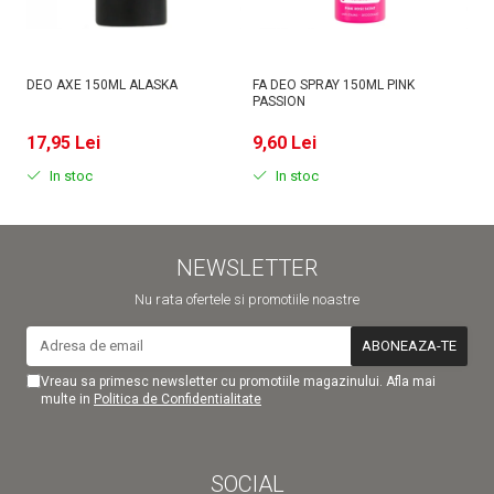
DEO AXE 150ML ALASKA
FA DEO SPRAY 150ML PINK
D
PASSION
MI
17,95 Lei
9,60 Lei
9
In stoc
In stoc
NEWSLETTER
Nu rata ofertele si promotiile noastre
Vreau sa primesc newsletter cu promotiile magazinului. Afla mai
multe in
Politica de Confidentialitate
SOCIAL