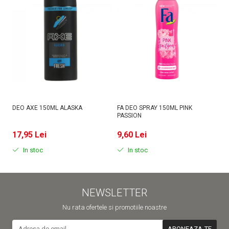
DEO AXE 150ML ALASKA
FA DEO SPRAY 150ML PINK
D
PASSION
MI
17,95 Lei
9,60 Lei
9
In stoc
In stoc
NEWSLETTER
Nu rata ofertele si promotiile noastre