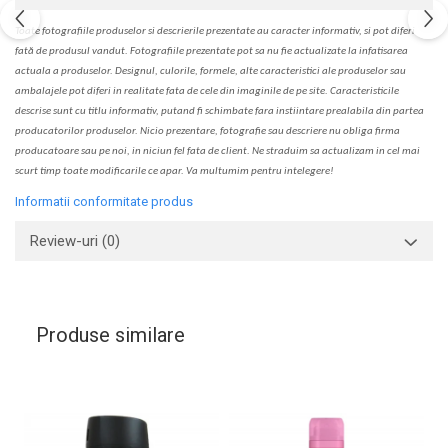
Toate fotografiile produselor
si
descrierile
prezentate au caracter informativ,
s
i pot diferi
fa
t
ă de produsul v
a
ndut. Fotografiile prezentate pot s
a
nu fie actualizate la
infatisarea
actual
a
a produselor. Designul, culorile, formele, alte caracteristici ale produselor sau
ambalajele pot diferi in realitate fa
ta
de cele din imaginile de pe site. C
aracteristicile
descrise sunt cu titlu informativ, put
a
nd fi schimbate f
a
r
a
inst
iin
t
are prealabil
a
din partea
produc
a
torilor produselor. Nicio prezentare, fotografie sau descriere nu oblig
a
firma
producatoare sau pe noi, in niciun fel fa
ta
de client. Ne str
a
duim s
a
actualiz
a
m
i
n cel mai
scurt timp toate modific
a
rile ce apar. V
a
mul
t
umim pentru i
nt
elegere!
Informatii conformitate produs
Review-uri
(0)
Produse similare