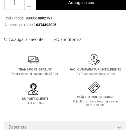
Solutie de indepartat rugina si
pentru par, masca de par
Adauga in cos
calcar
Vata demachianta
Cod Produs:
8003510002757
Ai nevoie de ajutor?
0374493025
Adauga la Favorite
Cere informatii
TRANSPORT GRATUIT
FACI CUMPĂRĂTURI INTELIGENTE
Pentru comenzi mai mari de 250 lei
Cu Practi economisești zilnic
PLĂȚI RAPIDE ȘI SIGURE
SUPORT CLIENȚI
Poți plăti ramburs la curier sau cu
0374 493 025
cardul pe site
Descriere