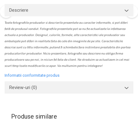
Descriere
Toate fotografiile produselor
si
descrierile
prezentate au caracter informativ,
s
i pot diferi
fa
t
ă de produsul v
a
ndut. Fotografiile prezentate pot s
a
nu fie actualizate la
infatisarea
actual
a
a produselor. Designul, culorile, formele, alte caracteristici ale produselor sau
ambalajele pot diferi in realitate fa
ta
de cele din imaginile de pe site. C
aracteristicile
descrise sunt cu titlu informativ, put
a
nd fi schimbate f
a
r
a
inst
iin
t
are prealabil
a
din partea
produc
a
torilor produselor. Nicio prezentare, fotografie sau descriere nu oblig
a
firma
producatoare sau pe noi, in niciun fel fa
ta
de client. Ne str
a
duim s
a
actualiz
a
m
i
n cel mai
scurt timp toate modific
a
rile ce apar. V
a
mul
t
umim pentru i
nt
elegere!
Informatii conformitate produs
Review-uri
(0)
Produse similare