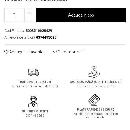
Solutie de indepartat rugina si
pentru par, masca de par
calcar
Vata demachianta
Adauga in cos
Cod Produs:
8003510028429
Ai nevoie de ajutor?
0374493025
Adauga la Favorite
Cere informatii
TRANSPORT GRATUIT
FACI CUMPĂRĂTURI INTELIGENTE
Pentru comenzi mai mari de 250 lei
Cu Practi economisești zilnic
PLĂȚI RAPIDE ȘI SIGURE
SUPORT CLIENȚI
Poți plăti ramburs la curier sau cu
0374 493 025
cardul pe site