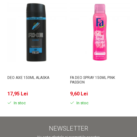
DEO AXE 150ML ALASKA
FA DEO SPRAY 150ML PINK
D
PASSION
MI
17,95 Lei
9,60 Lei
9
In stoc
In stoc
NEWSLETTER