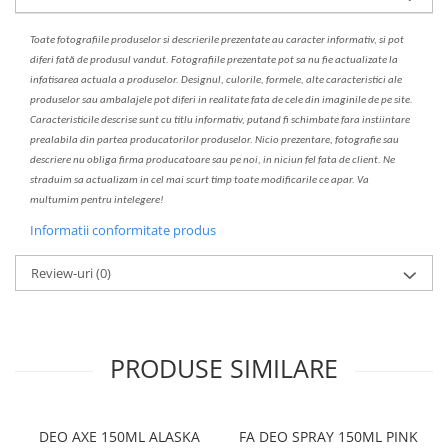
Toate fotografiile produselor
si
descrierile
prezentate au caracter informativ,
s
i pot
diferi fa
t
ă de produsul v
a
ndut. Fotografiile prezentate pot s
a
nu fie actualizate la
infatisarea
actual
a
a produselor. Designul, culorile, formele, alte caracteristici ale
produselor sau ambalajele pot diferi in realitate fa
ta
de cele din imaginile de pe site.
C
aracteristicile descrise sunt cu titlu informativ, put
a
nd fi schimbate f
a
r
a
inst
iin
t
are
prealabil
a
din partea produc
a
torilor produselor. Nicio prezentare, fotografie sau
descriere nu oblig
a
firma producatoare sau pe noi, in niciun fel fa
ta
de client. Ne
str
a
duim s
a
actualiz
a
m
i
n cel mai scurt timp toate modific
a
rile ce apar. V
a
mul
t
umim pentru i
nt
elegere!
Informatii conformitate produs
Review-uri
(0)
PRODUSE SIMILARE
DEO AXE 150ML ALASKA
FA DEO SPRAY 150ML PINK