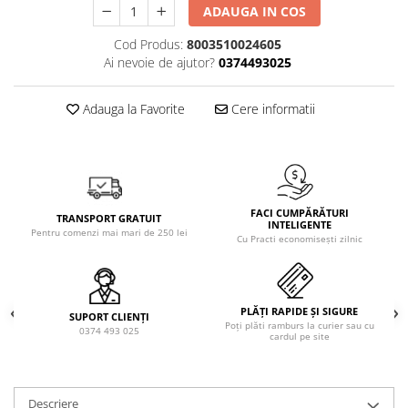
Solutie de indepartat rugina si
pentru par, masca de par
ADAUGA IN COS
calcar
Vata demachianta
Cod Produs:
8003510024605
Ai nevoie de ajutor?
0374493025
Adauga la Favorite
Cere informatii
FACI CUMPĂRĂTURI
TRANSPORT GRATUIT
INTELIGENTE
Pentru comenzi mai mari de 250 lei
Cu Practi economisești zilnic
PLĂȚI RAPIDE ȘI SIGURE
SUPORT CLIENȚI
Poți plăti ramburs la curier sau cu
0374 493 025
cardul pe site
Descriere