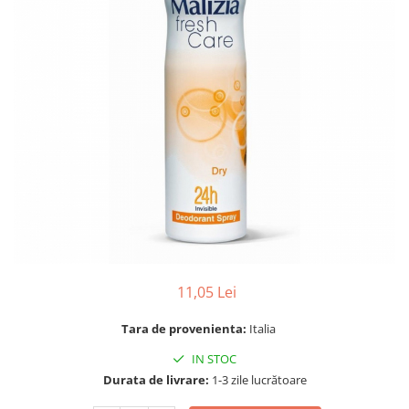
Gel, spuma de ras
Detergent pardoseala
Indepartarea parului
Detergent toaleta
Ingrijirea buzei
Echipamente de curăţenie
Lotiune de corp
Folie aluminiu,folie alimentara
Pachete de cadouri
Galeata mop
Parfum
Hartie igienica
Pasta de dinti
Insecticide
Pensula machiaj
Lavete de curatare
Periuta de dinti
Mop
Produse pentru coafat
Parfum de camere
Produse pentru curatarea tenului
11,05 Lei
Produse de dezinfectare
Sampon
Tara de provenienta:
Italia
Rola scame
Sapun lichid, sapun
Sac menajer
IN STOC
Sare de baie
Durata de livrare:
1-3 zile lucrătoare
Servetel
Tratament pentru par, conditioner