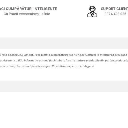
ACI CUMPĂRĂTURI INTELIGENTE
SUPORT CLIEN
Cu Practi economisești zilnic
0374 493 025
i fa
t
ă de produsul v
a
ndut. Fotografiile prezentate pot s
a
nu fie actualizate la
infatisarea
actual
a
a 
escrise sunt cu titlu informativ, put
a
nd fi schimbate f
a
r
a
inst
iin
t
are prealabil
a
din partea produc
a
t
ai scurt timp toate modific
a
rile ce apar. V
a
mul
t
umim pentru i
nt
elegere!