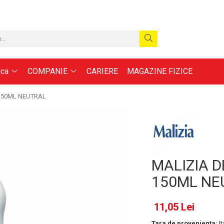
ica
COMPANIE
CARIERE
MAGAZINE FIZICE
150ML NEUTRAL
MALIZIA 
150ML NE
11,05 Lei
Tara de provenienta:
It