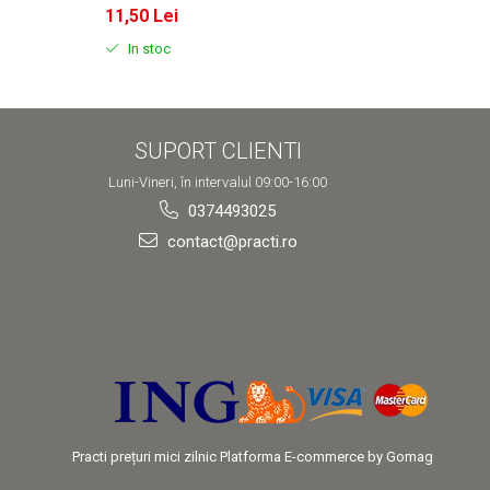
11,50 Lei
11,50
In stoc
In s
SUPORT CLIENTI
Luni-Vineri, în intervalul 09:00-16:00
0374493025
contact@practi.ro
Practi prețuri mici zilnic
Platforma E-commerce by Gomag