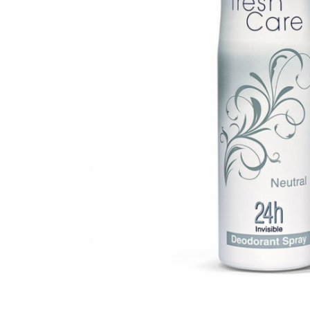
Gel, spuma de ras
Detergent pardoseala
Indepartarea parului
Detergent toaleta
Ingrijirea buzei
Echipamente de curăţenie
Lotiune de corp
Folie aluminiu,folie alimentara
Pachete de cadouri
Galeata mop
Parfum
Hartie igienica
Pasta de dinti
Insecticide
Pensula machiaj
Lavete de curatare
Periuta de dinti
Mop
Produse pentru coafat
Parfum de camere
Produse pentru curatarea tenului
Produse de dezinfectare
Sampon
Rola scame
Sapun lichid, sapun
Sac menajer
Sare de baie
Servetel
Tratament pentru par, conditioner
Distribuie