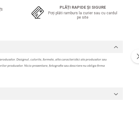
PLĂȚI RAPIDE ȘI SIGURE
ȚI
Poți plăti ramburs la curier sau cu cardul
pe site
produselor. Designul, culorile, formele, alte caracteristici ale produselor sau
orilor produselor. Nicio prezentare, fotografie sau descriere nu oblig
a
firma