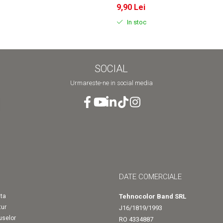
9,90 Lei
In stoc
SOCIAL
Urmareste-ne in social media
DATE COMERCIALE
ta
Tehnocolor Band SRL
tur
J16/1819/1993
uselor
RO 4334887