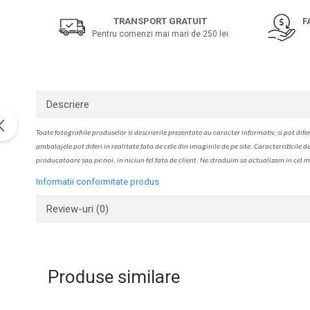
pe
Solutie de indepartat rugina si
pentru par, masca de par
Facebook
calcar
TRANSPORT GRATUIT
F
Vata demachianta
Pentru comenzi mai mari de 250 lei
Descriere
Toate fotografiile produselor
si
descrierile
prezentate au caracter informativ,
s
i pot difer
ambalajele pot diferi in realitate fa
ta
de cele din imaginile de pe site. C
aracteristicile d
producatoare sau pe noi, in niciun fel fa
ta
de client. Ne str
a
duim s
a
actualiz
a
m
i
n cel m
Informatii conformitate produs
Review-uri
(0)
Produse similare