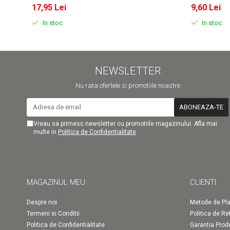
17,95 Lei
9,60 Lei
In stoc
In stoc
NEWSLETTER
Nu rata ofertele si promotiile noastre
Vreau sa primesc newsletter cu promotiile magazinului. Afla mai
multe in
Politica de Confidentialitate
MAGAZINUL MEU
CLIENTI
Despre noi
Metode de Pla
Termeni si Conditii
Politica de Re
Politica de Confidentialitate
Garantia Prod