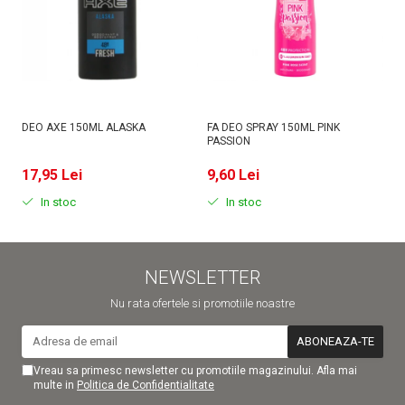
DEO AXE 150ML ALASKA
FA DEO SPRAY 150ML PINK
D
PASSION
MI
17,95 Lei
9,60 Lei
9
In stoc
In stoc
NEWSLETTER
Nu rata ofertele si promotiile noastre
Vreau sa primesc newsletter cu promotiile magazinului. Afla mai
multe in
Politica de Confidentialitate