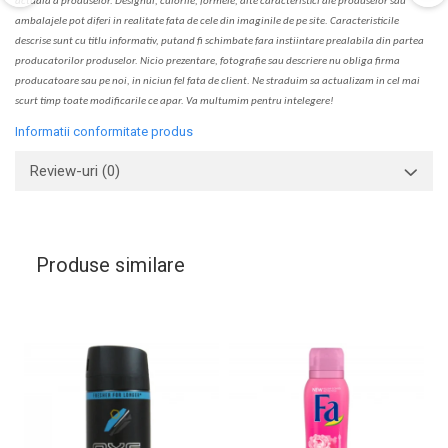
actual
a
a produselor. Designul, culorile, formele, alte caracteristici ale produselor sau
ambalajele pot diferi in realitate fa
ta
de cele din imaginile de pe site. C
aracteristicile
descrise sunt cu titlu informativ, put
a
nd fi schimbate f
a
r
a
inst
iin
t
are prealabil
a
din partea
produc
a
torilor produselor. Nicio prezentare, fotografie sau descriere nu oblig
a
firma
producatoare sau pe noi, in niciun fel fa
ta
de client. Ne str
a
duim s
a
actualiz
a
m
i
n cel mai
scurt timp toate modific
a
rile ce apar. V
a
mul
t
umim pentru i
nt
elegere!
Informatii conformitate produs
Review-uri
(0)
Produse similare