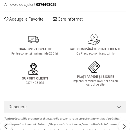
Solutie de indepartat rugina si
pentru par, masca de par
Ai nevoie de ajutor?
0374493025
calcar
Vata demachianta
Adauga la Favorite
Cere informatii
TRANSPORT GRATUIT
FACI CUMPĂRĂTURI INTELIGENTE
Pentru comenzi mai mari de 250 lei
Cu Practi economisești zilnic
PLĂȚI RAPIDE ȘI SIGURE
SUPORT CLIENȚI
Poți plăti ramburs la curier sau cu
0374 493 025
cardul pe site
Descriere
Toate fotografiile produselor
si
descrierile
prezentate au caracter informativ,
s
i pot diferi
fa
t
ă de produsul v
a
ndut. Fotografiile prezentate pot s
a
nu fie actualizate la
infatisarea