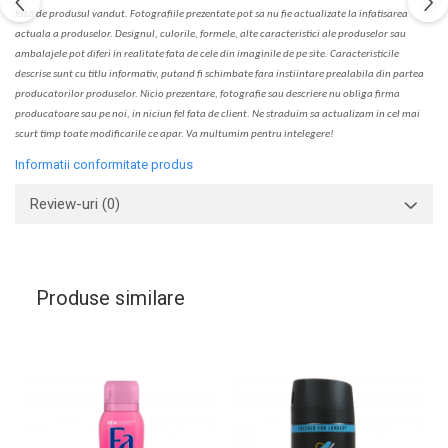
fa
t
ă de produsul v
a
ndut. Fotografiile prezentate pot s
a
nu fie actualizate la
infatisarea
actual
a
a produselor. Designul, culorile, formele, alte caracteristici ale produselor sau
ambalajele pot diferi in realitate fa
ta
de cele din imaginile de pe site. C
aracteristicile
descrise sunt cu titlu informativ, put
a
nd fi schimbate f
a
r
a
inst
iin
t
are prealabil
a
din partea
produc
a
torilor produselor. Nicio prezentare, fotografie sau descriere nu oblig
a
firma
producatoare sau pe noi, in niciun fel fa
ta
de client. Ne str
a
duim s
a
actualiz
a
m
i
n cel mai
scurt timp toate modific
a
rile ce apar. V
a
mul
t
umim pentru i
nt
elegere!
Informatii conformitate produs
Review-uri
(0)
Produse similare