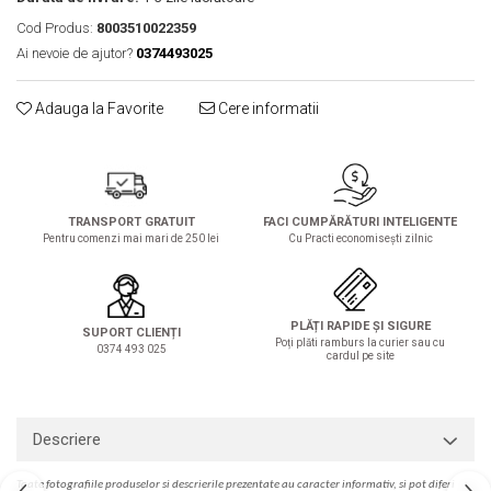
Solutie de indepartat rugina si
pentru par, masca de par
Cod Produs:
8003510022359
calcar
Vata demachianta
Ai nevoie de ajutor?
0374493025
Adauga la Favorite
Cere informatii
TRANSPORT GRATUIT
FACI CUMPĂRĂTURI INTELIGENTE
Pentru comenzi mai mari de 250 lei
Cu Practi economisești zilnic
PLĂȚI RAPIDE ȘI SIGURE
SUPORT CLIENȚI
Poți plăti ramburs la curier sau cu
0374 493 025
cardul pe site
Descriere
Toate fotografiile produselor
si
descrierile
prezentate au caracter informativ,
s
i pot diferi