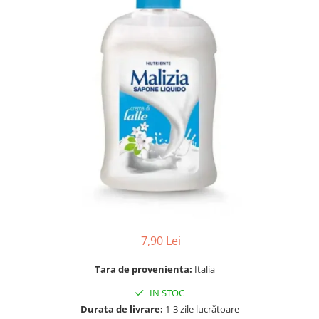
Gel, spuma de ras
Detergent pardoseala
Indepartarea parului
Detergent toaleta
Ingrijirea buzei
Echipamente de curăţenie
Lotiune de corp
Folie aluminiu,folie alimentara
Pachete de cadouri
Galeata mop
Parfum
Hartie igienica
Pasta de dinti
Insecticide
Pensula machiaj
Lavete de curatare
Periuta de dinti
Mop
Produse pentru coafat
Parfum de camere
Produse pentru curatarea tenului
Produse de dezinfectare
7,90 Lei
Sampon
Rola scame
Sapun lichid, sapun
Tara de provenienta:
Italia
Sac menajer
Sare de baie
IN STOC
Servetel
Tratament pentru par, conditioner
Durata de livrare:
1-3 zile lucrătoare