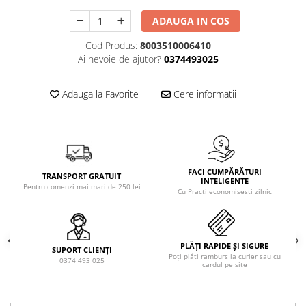
Solutie de indepartat rugina si
pentru par, masca de par
calcar
ADAUGA IN COS
Vata demachianta
Cod Produs:
8003510006410
Ai nevoie de ajutor?
0374493025
Adauga la Favorite
Cere informatii
FACI CUMPĂRĂTURI
TRANSPORT GRATUIT
INTELIGENTE
Pentru comenzi mai mari de 250 lei
Cu Practi economisești zilnic
PLĂȚI RAPIDE ȘI SIGURE
SUPORT CLIENȚI
Poți plăti ramburs la curier sau cu
0374 493 025
cardul pe site