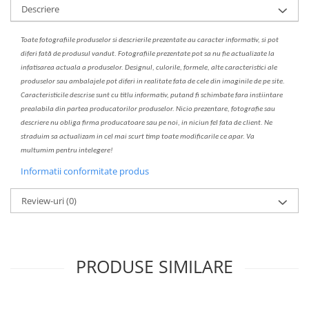
Descriere
Toate fotografiile produselor
si
descrierile
prezentate au caracter informativ,
s
i pot
diferi fa
t
ă de produsul v
a
ndut. Fotografiile prezentate pot s
a
nu fie actualizate la
infatisarea
actual
a
a produselor. Designul, culorile, formele, alte caracteristici ale
produselor sau ambalajele pot diferi in realitate fa
ta
de cele din imaginile de pe site.
C
aracteristicile descrise sunt cu titlu informativ, put
a
nd fi schimbate f
a
r
a
inst
iin
t
are
prealabil
a
din partea produc
a
torilor produselor. Nicio prezentare, fotografie sau
descriere nu oblig
a
firma producatoare sau pe noi, in niciun fel fa
ta
de client. Ne
str
a
duim s
a
actualiz
a
m
i
n cel mai scurt timp toate modific
a
rile ce apar. V
a
mul
t
umim pentru i
nt
elegere!
Informatii conformitate produs
Review-uri
(0)
PRODUSE SIMILARE