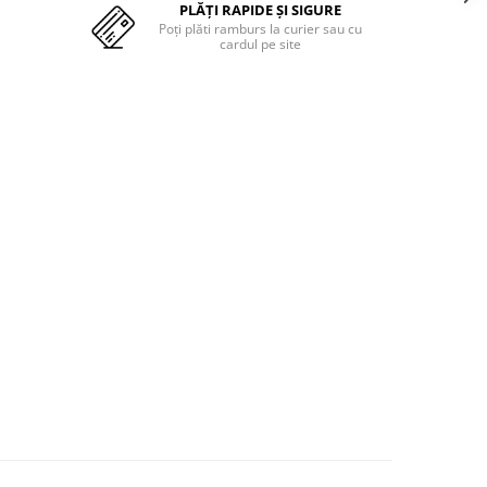
PLĂȚI RAPIDE ȘI SIGURE
Poți plăti ramburs la curier sau cu
cardul pe site