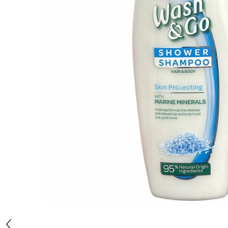
Gel, spuma de ras
Detergent pardoseala
Indepartarea parului
Detergent toaleta
Ingrijirea buzei
Echipamente de curăţenie
Lotiune de corp
Folie aluminiu,folie alimentara
Pachete de cadouri
Galeata mop
Parfum
Hartie igienica
Pasta de dinti
Insecticide
Pensula machiaj
Lavete de curatare
Periuta de dinti
Mop
Produse pentru coafat
Parfum de camere
Produse pentru curatarea tenului
Produse de dezinfectare
Sampon
Rola scame
Sapun lichid, sapun
Sac menajer
Sare de baie
Distribuie
Servetel
Tratament pentru par, conditioner
pe