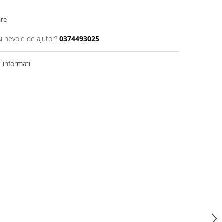
are
Ai nevoie de ajutor?
0374493025
informatii