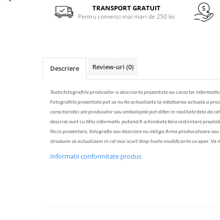
Solutie de indepartat rugina si
pentru par, masca de par
Facebook
TRANSPORT GRATUIT
calcar
Pentru comenzi mai mari de 250 lei
Vata demachianta
Review-uri
(0)
Descriere
Toate fotografiile produselor
si
descrierile
prezentate au caracter informativ
Fotografiile prezentate pot s
a
nu fie actualizate la
infatisarea
actual
a
a prod
caracteristici ale produselor sau ambalajele pot diferi in realitate fa
ta
de cel
descrise sunt cu titlu informativ, put
a
nd fi schimbate f
a
r
a
inst
iin
t
are prealab
Nicio prezentare, fotografie sau descriere nu oblig
a
firma producatoare sau pe
str
a
duim s
a
actualiz
a
m
i
n cel mai scurt timp toate modific
a
rile ce apar. V
a
m
Informatii conformitate produs