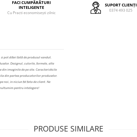
FACI CUMPĂRĂTURI
SUPORT CLIENȚI
INTELIGENTE
0374 493 025
Cu Practi economisești zilnic
,
s
i pot diferi fa
t
ă de produsul v
a
ndut.
uselor. Designul, culorile, formele, alte
e din imaginile de pe site. C
aracteristicile
il
a
din partea produc
a
torilor produselor.
 noi, in niciun fel fa
ta
de client. Ne
ul
t
umim pentru i
nt
elegere!
PRODUSE SIMILARE