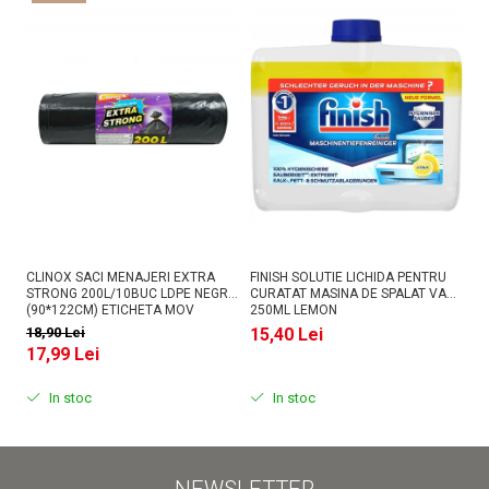
CLINOX SACI MENAJERI EXTRA
FINISH SOLUTIE LICHIDA PENTRU
AS
STRONG 200L/10BUC LDPE NEGRI
CURATAT MASINA DE SPALAT VASE
PU
(90*122CM) ETICHETA MOV
250ML LEMON
18,90 Lei
15,40 Lei
1
17,99 Lei
In stoc
In stoc