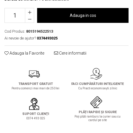
Solutie de indepartat rugina si
pentru par, masca de par
calcar
Vata demachianta
Adauga in cos
Cod Produs:
8015194522513
Ai nevoie de ajutor?
0374493025
Adauga la Favorite
Cere informatii
TRANSPORT GRATUIT
FACI CUMPĂRĂTURI INTELIGENTE
Pentru comenzi mai mari de 250 lei
Cu Practi economisești zilnic
PLĂȚI RAPIDE ȘI SIGURE
SUPORT CLIENȚI
Poți plăti ramburs la curier sau cu
0374 493 025
cardul pe site