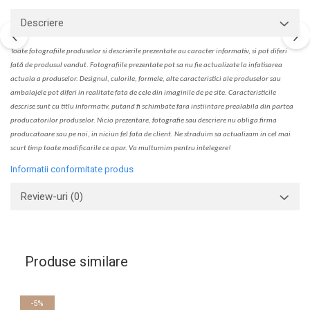
Descriere
Toate fotografiile produselor
si
descrierile
prezentate au caracter informativ,
s
i pot diferi
fa
t
ă de produsul v
a
ndut. Fotografiile prezentate pot s
a
nu fie actualizate la
infatisarea
actual
a
a produselor. Designul, culorile, formele, alte caracteristici ale produselor sau
ambalajele pot diferi in realitate fa
ta
de cele din imaginile de pe site. C
aracteristicile
descrise sunt cu titlu informativ, put
a
nd fi schimbate f
a
r
a
inst
iin
t
are prealabil
a
din partea
produc
a
torilor produselor. Nicio prezentare, fotografie sau descriere nu oblig
a
firma
producatoare sau pe noi, in niciun fel fa
ta
de client. Ne str
a
duim s
a
actualiz
a
m
i
n cel mai
scurt timp toate modific
a
rile ce apar. V
a
mul
t
umim pentru i
nt
elegere!
Informatii conformitate produs
Review-uri
(0)
Produse similare
-5%