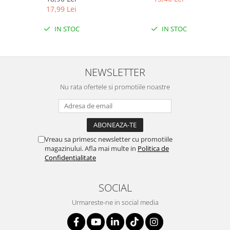
ETICHETA MOV
LEMON
17,99 Lei
IN STOC
IN STOC
NEWSLETTER
Nu rata ofertele si promotiile noastre
Vreau sa primesc newsletter cu promotiile
magazinului. Afla mai multe in
Politica de
Confidentialitate
SOCIAL
Urmareste-ne in social media