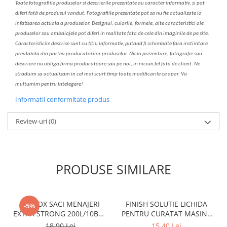
Toate fotografiile produselor
si
descrierile
prezentate au caracter informativ,
s
i pot
diferi fa
t
ă de produsul v
a
ndut. Fotografiile prezentate pot s
a
nu fie actualizate la
infatisarea
actual
a
a produselor. Designul, culorile, formele, alte caracteristici ale
produselor sau ambalajele pot diferi in realitate fa
ta
de cele din imaginile de pe site.
C
aracteristicile descrise sunt cu titlu informativ, put
a
nd fi schimbate f
a
r
a
inst
iin
t
are
prealabil
a
din partea produc
a
torilor produselor. Nicio prezentare, fotografie sau
descriere nu oblig
a
firma producatoare sau pe noi, in niciun fel fa
ta
de client. Ne
str
a
duim s
a
actualiz
a
m
i
n cel mai scurt timp toate modific
a
rile ce apar. V
a
mul
t
umim pentru i
nt
elegere!
Informatii conformitate produs
Review-uri
(0)
PRODUSE SIMILARE
CLINOX SACI MENAJERI
FINISH SOLUTIE LICHIDA
-5%
EXTRA STRONG 200L/10BUC
PENTRU CURATAT MASINA
LDPE NEGRI (90*122CM)
DE SPALAT VASE 250ML
18,90 Lei
15,40 Lei