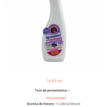
Gel, spuma de ras
Detergent pardoseala
Indepartarea parului
Detergent toaleta
Ingrijirea buzei
Echipamente de curăţenie
Lotiune de corp
Folie aluminiu,folie alimentara
Pachete de cadouri
Galeata mop
Parfum
Hartie igienica
Pasta de dinti
Insecticide
Pensula machiaj
Lavete de curatare
Periuta de dinti
Mop
Produse pentru coafat
Parfum de camere
Produse pentru curatarea tenului
Produse de dezinfectare
14,40 Lei
Sampon
Rola scame
Sapun lichid, sapun
Tara de provenienta:
I
Sac menajer
Sare de baie
STOC EPUIZAT
Servetel
Tratament pentru par, conditioner
Durata de livrare:
1-3 zile lucrătoare