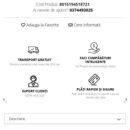
Solutie de indepartat rugina si
pentru par, masca de par
Cod Produs:
8015194518721
calcar
Ai nevoie de ajutor?
0374493025
Vata demachianta
Adauga la Favorite
Cere informatii
FACI CUMPĂRĂTURI
TRANSPORT GRATUIT
INTELIGENTE
Pentru comenzi mai mari de 250 lei
Cu Practi economisești zilnic
PLĂȚI RAPIDE ȘI SIGURE
SUPORT CLIENȚI
Poți plăti ramburs la curier sau cu
0374 493 025
cardul pe site
Descriere