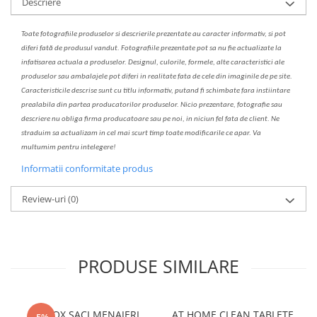
Descriere
Toate fotografiile produselor
si
descrierile
prezentate au caracter informativ,
s
i pot
diferi fa
t
ă de produsul v
a
ndut. Fotografiile prezentate pot s
a
nu fie actualizate la
infatisarea
actual
a
a produselor. Designul, culorile, formele, alte caracteristici ale
produselor sau ambalajele pot diferi in realitate fa
ta
de cele din imaginile de pe site.
C
aracteristicile descrise sunt cu titlu informativ, put
a
nd fi schimbate f
a
r
a
inst
iin
t
are
prealabil
a
din partea produc
a
torilor produselor. Nicio prezentare, fotografie sau
descriere nu oblig
a
firma producatoare sau pe noi, in niciun fel fa
ta
de client. Ne
str
a
duim s
a
actualiz
a
m
i
n cel mai scurt timp toate modific
a
rile ce apar. V
a
mul
t
umim pentru i
nt
elegere!
Informatii conformitate produs
Review-uri
(0)
PRODUSE SIMILARE
CLINOX SACI MENAJERI
AT HOME CLEAN TABLETE