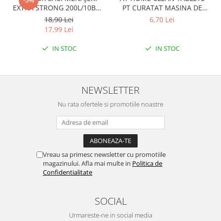
-5%
EXTRA STRONG 200L/10BUC
PT CURATAT MASINA DE
LDPE NEGRI (90*122CM)
SPALAT VASE 2*40GR
18,90 Lei
6,70 Lei
ETICHETA MOV
17,99 Lei
IN STOC
IN STOC
NEWSLETTER
Nu rata ofertele si promotiile noastre
Vreau sa primesc newsletter cu promotiile
magazinului. Afla mai multe in
Politica de
Confidentialitate
SOCIAL
Urmareste-ne in social media