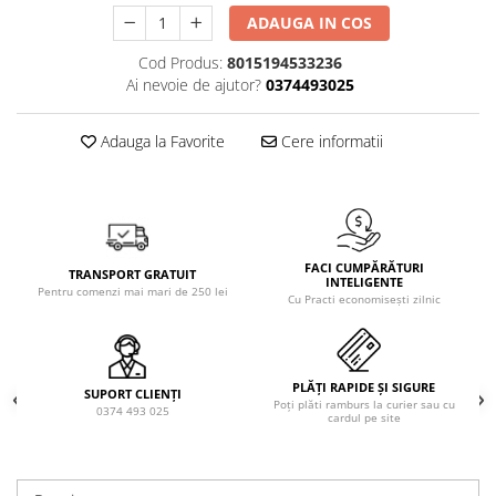
Solutie de indepartat rugina si
pentru par, masca de par
ADAUGA IN COS
calcar
Vata demachianta
Cod Produs:
8015194533236
Ai nevoie de ajutor?
0374493025
Adauga la Favorite
Cere informatii
FACI CUMPĂRĂTURI
TRANSPORT GRATUIT
INTELIGENTE
Pentru comenzi mai mari de 250 lei
Cu Practi economisești zilnic
PLĂȚI RAPIDE ȘI SIGURE
SUPORT CLIENȚI
Poți plăti ramburs la curier sau cu
0374 493 025
cardul pe site