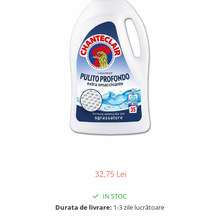
Gel, spuma de ras
Detergent pardoseala
Indepartarea parului
Detergent toaleta
Ingrijirea buzei
Echipamente de curăţenie
Lotiune de corp
Folie aluminiu,folie alimentara
Pachete de cadouri
Galeata mop
Parfum
Hartie igienica
Pasta de dinti
Insecticide
Pensula machiaj
Lavete de curatare
Periuta de dinti
Mop
Produse pentru coafat
Parfum de camere
Produse pentru curatarea tenului
Produse de dezinfectare
Sampon
32,75 Lei
Rola scame
Sapun lichid, sapun
Sac menajer
IN STOC
Sare de baie
Servetel
Durata de livrare:
1-3 zile lucrătoare
Tratament pentru par, conditioner